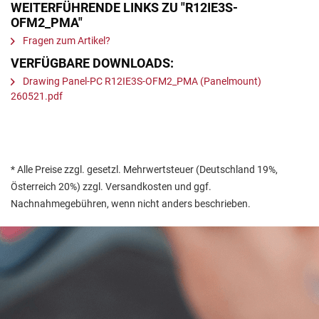
WEITERFÜHRENDE LINKS ZU "R12IE3S-
OFM2_PMA"
Fragen zum Artikel?
VERFÜGBARE DOWNLOADS:
Drawing Panel-PC R12IE3S-OFM2_PMA (Panelmount)
260521.pdf
* Alle Preise zzgl. gesetzl. Mehrwertsteuer (Deutschland 19%,
Österreich 20%) zzgl. Versandkosten und ggf.
Nachnahmegebühren, wenn nicht anders beschrieben.