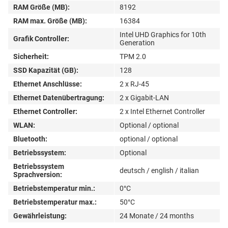
RAM Größe (MB):
8192
RAM max. Größe (MB):
16384
Intel UHD Graphics for 10th
Grafik Controller:
Generation
Sicherheit:
TPM 2.0
SSD Kapazität (GB):
128
Ethernet Anschlüsse:
2 x RJ-45
Ethernet Datenübertragung:
2 x Gigabit-LAN
Ethernet Controller:
2 x Intel Ethernet Controller
WLAN:
Optional / optional
Bluetooth:
optional / optional
Betriebssystem:
Optional
Betriebssystem
deutsch / english / italian
Sprachversion:
Betriebstemperatur min.:
0°C
Betriebstemperatur max.:
50°C
Gewährleistung:
24 Monate / 24 months