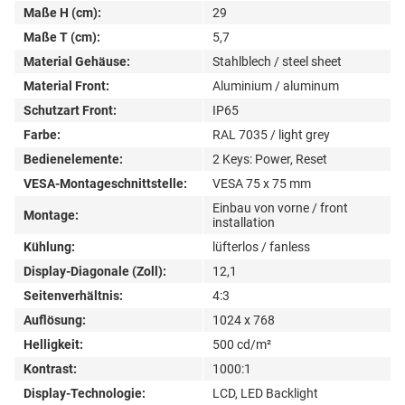
Maße H (cm):
29
Maße T (cm):
5,7
Material Gehäuse:
Stahlblech / steel sheet
Material Front:
Aluminium / aluminum
Schutzart Front:
IP65
Farbe:
RAL 7035 / light grey
Bedienelemente:
2 Keys: Power, Reset
VESA-Montageschnittstelle:
VESA 75 x 75 mm
Einbau von vorne / front
Montage:
installation
Kühlung:
lüfterlos / fanless
Display-Diagonale (Zoll):
12,1
Seitenverhältnis:
4:3
Auflösung:
1024 x 768
Helligkeit:
500 cd/m²
Kontrast:
1000:1
Display-Technologie:
LCD, LED Backlight