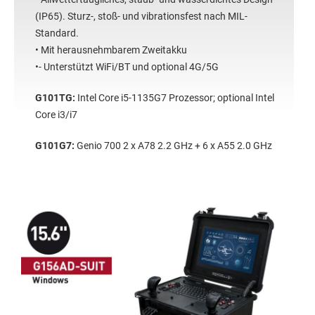
(IP65). Sturz-, stoß- und vibrationsfest nach MIL-
Standard.
• Mit herausnehmbarem Zweitakku
•- Unterstützt WiFi/BT und optional 4G/5G
G101TG:
Intel Core i5-1135G7 Prozessor; optional Intel
Core i3/i7
G101G7:
Genio 700 2 x A78 2.2 GHz + 6 x A55 2.0 GHz