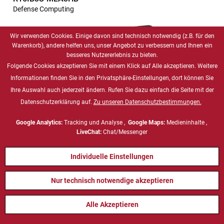
Defense Computing
Wir verwenden Cookies. Einige davon sind technisch notwendig (z.B. für den
Warenkorb), andere helfen uns, unser Angebot zu verbessern und Ihnen ein
besseres Nutzererlebnis zu bieten.
Folgende Cookies akzeptieren Sie mit einem Klick auf Alle akzeptieren. Weitere
Informationen finden Sie in den Privatsphäre-Einstellungen, dort können Sie
Ihre Auswahl auch jederzeit ändern. Rufen Sie dazu einfach die Seite mit der
Datenschutzerklärung auf.
Zu unseren Datenschutzbestimmungen.
Google Analytics:
Tracking und Analyse ,
Google Maps:
Medieninhalte ,
LiveChat:
Chat/Messenger
15,0 Zoll (4:3) Panel-PC der G-
Preis auf Anfrage
WIN-Serie, Intel Celeron N2930
Individuelle Einstellungen
Nur technisch notwendige akzeptieren
R15IT3S-MLA3FP
Defense Computing
Alle Akzeptieren