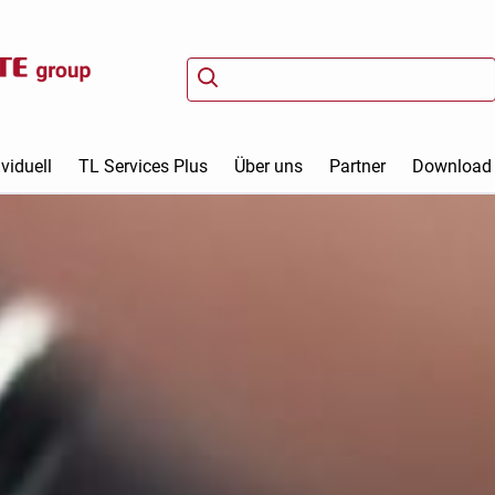
viduell
TL Services Plus
Über uns
Partner
Download