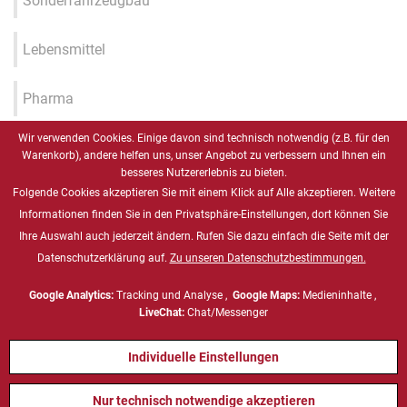
Sonderfahrzeugbau
Lebensmittel
Pharma
Wir verwenden Cookies. Einige davon sind technisch notwendig (z.B. für den
Industrie 4.0 / IIOT / Smart
Warenkorb), andere helfen uns, unser Angebot zu verbessern und Ihnen ein
Factory
besseres Nutzererlebnis zu bieten.
Folgende Cookies akzeptieren Sie mit einem Klick auf Alle akzeptieren. Weitere
Gesundheitswesen
Informationen finden Sie in den Privatsphäre-Einstellungen, dort können Sie
Ihre Auswahl auch jederzeit ändern. Rufen Sie dazu einfach die Seite mit der
Datenschutzerklärung auf.
Zu unseren Datenschutzbestimmungen.
Marine
Google Analytics:
Tracking und Analyse ,
Google Maps:
Medieninhalte ,
Energie & Chemie, ATEX
LiveChat:
Chat/Messenger
Individuelle Einstellungen
Defense
Nur technisch notwendige akzeptieren