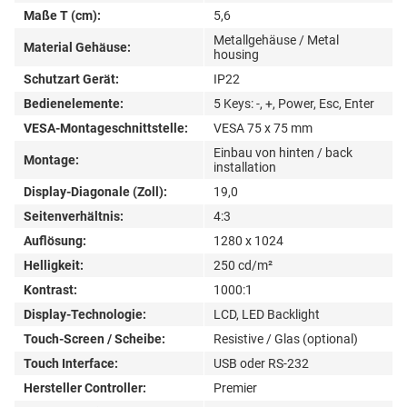
Maße T (cm):
5,6
Metallgehäuse / Metal
Material Gehäuse:
housing
Schutzart Gerät:
IP22
Bedienelemente:
5 Keys: -, +, Power, Esc, Enter
VESA-Montageschnittstelle:
VESA 75 x 75 mm
Einbau von hinten / back
Montage:
installation
Display-Diagonale (Zoll):
19,0
Seitenverhältnis:
4:3
Auflösung:
1280 x 1024
Helligkeit:
250 cd/m²
Kontrast:
1000:1
Display-Technologie:
LCD, LED Backlight
Touch-Screen / Scheibe:
Resistive / Glas (optional)
Touch Interface:
USB oder RS-232
Hersteller Controller:
Premier