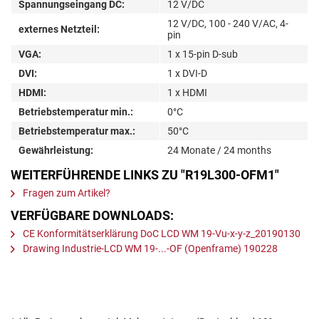
Spannungseingang DC:
12 V/DC
12 V/DC, 100 - 240 V/AC, 4-
externes Netzteil:
pin
VGA:
1 x 15-pin D-sub
DVI:
1 x DVI-D
HDMI:
1 x HDMI
Betriebstemperatur min.:
0°C
Betriebstemperatur max.:
50°C
Gewährleistung:
24 Monate / 24 months
WEITERFÜHRENDE LINKS ZU "R19L300-OFM1"
Fragen zum Artikel?
VERFÜGBARE DOWNLOADS:
CE Konformitätserklärung DoC LCD WM 19-Vu-x-y-z_20190130
Drawing Industrie-LCD WM 19-...-OF (Openframe) 190228