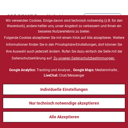
8,0 Zoll (16:10) Rugged Industrie-
Preis auf Anfrage
Wir verwenden Cookies. Einige davon sind technisch notwendig (z.B. für den
Tablet-PC, Intel Pentium N4200,
Windows 10 IoT Enterprise
Warenkorb), andere helfen uns, unser Angebot zu verbessern und Ihnen ein
besseres Nutzererlebnis zu bieten.
Folgende Cookies akzeptieren Sie mit einem Klick auf Alle akzeptieren. Weitere
S101TG
Informationen finden Sie in den Privatsphäre-Einstellungen, dort können Sie
Mobile Computing, Rugged Industrial Tablets
Ihre Auswahl auch jederzeit ändern. Rufen Sie dazu einfach die Seite mit der
Datenschutzerklärung auf.
Zu unseren Datenschutzbestimmungen.
Google Analytics:
Tracking und Analyse ,
Google Maps:
Medieninhalte ,
LiveChat:
Chat/Messenger
Individuelle Einstellungen
Nur technisch notwendige akzeptieren
Alle Akzeptieren
10,1 Zoll (16:10) Rugged
Preis auf Anfrage