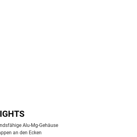
lets
02-Front-M116P / TL Produkt-Welten / Mobile Computing / Rugged Industrial T
IGHTS
ndsfähige Alu-Mg-Gehäuse
appen an den Ecken