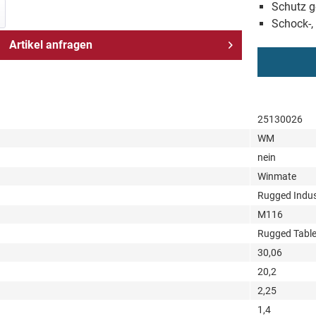
Schutz g
Schock-,
Artikel anfragen
25130026
WM
nein
Winmate
Rugged Indust
M116
Rugged Table
30,06
20,2
2,25
1,4