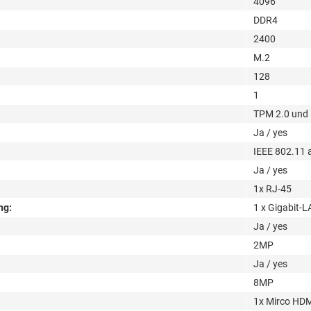
4096
DDR4
2400
M.2
128
1
TPM 2.0 und 
Ja / yes
IEEE 802.11 
Ja / yes
1x RJ-45
ng:
1 x Gigabit-
Ja / yes
2MP
Ja / yes
8MP
1x Mirco HD