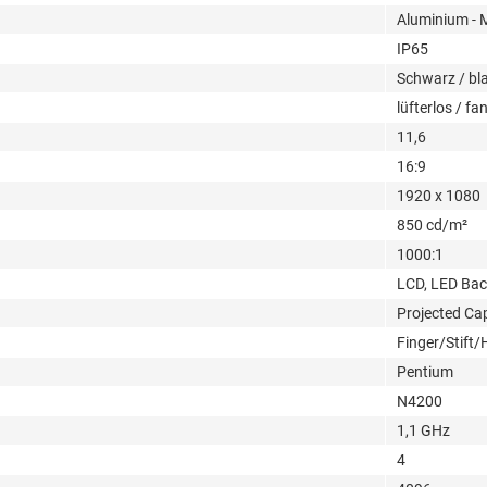
Aluminium -
IP65
Schwarz / bl
lüfterlos / fa
11,6
16:9
1920 x 1080
850 cd/m²
1000:1
LCD, LED Bac
Projected Cap
Finger/Stift
Pentium
N4200
1,1 GHz
4