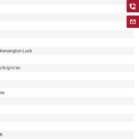
Kensington Lock
a/b/g/n/ac
LAN
MI