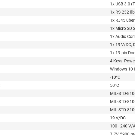
1x USB 3.0 (T
1x RS-232 üb
1x RJ45 über
1x Micro SD S
1x Audio Com
1x 19 V/DC, 
1x 19-pin Do
4 Keys: Powe
Windows 10 I
-10°C
:
50°C
MIL-STD-810G
MIL-STD-810G
MIL-STD-810G
19 V/DC
100 - 240 V/
7.7V, 5900 m