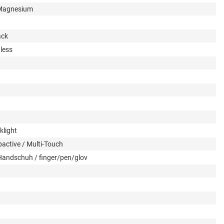
 Magnesium
ack
nless
klight
active / Multi-Touch
/Handschuh / finger/pen/glov