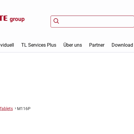
viduell
TL Services Plus
Über uns
Partner
Download
Tablets
M116P