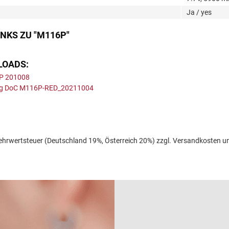
Ja / yes
NKS ZU "M116P"
LOADS:
6P 201008
ung DoC M116P-RED_20211004
l. Mehrwertsteuer (Deutschland 19%, Österreich 20%) zzgl. Versandkoste