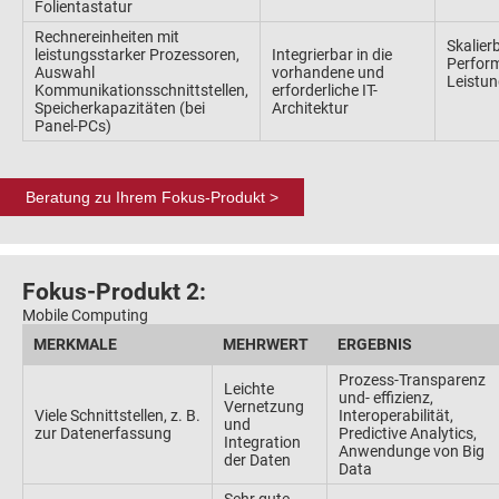
Folientastatur
Rechnereinheiten mit
Skalier
leistungsstarker Prozessoren,
Integrierbar in die
Perfor
Auswahl
vorhandene und
Leistun
Kommunikationsschnittstellen,
erforderliche IT-
Speicherkapazitäten (bei
Architektur
Panel-PCs)
Beratung zu Ihrem Fokus-Produkt >
Fokus-Produkt 2:
Mobile Computing
MERKMALE
MEHRWERT
ERGEBNIS
Prozess-Transparenz
Leichte
und- effizienz,
Vernetzung
Viele Schnittstellen, z. B.
Interoperabilität,
und
zur Datenerfassung
Predictive Analytics,
Integration
Anwendunge von Big
der Daten
Data