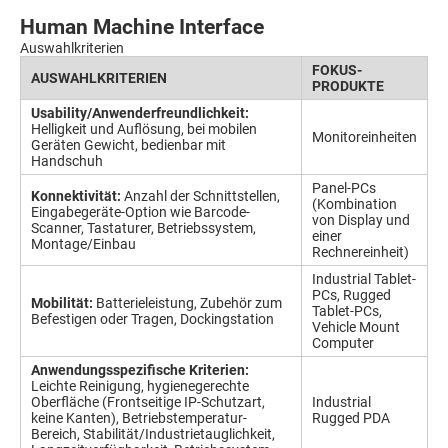
Human Machine Interface
Auswahlkriterien
FOKUS-
AUSWAHLKRITERIEN
PRODUKTE
Usability/Anwenderfreundlichkeit:
Helligkeit und Auflösung, bei mobilen
Monitoreinheiten
Geräten Gewicht, bedienbar mit
Handschuh
Panel-PCs
Konnektivität:
Anzahl der Schnittstellen,
(Kombination
Eingabegeräte-Option wie Barcode-
von Display und
Scanner, Tastaturer, Betriebssystem,
einer
Montage/Einbau
Rechnereinheit)
Industrial Tablet-
PCs, Rugged
Mobilität:
Batterieleistung, Zubehör zum
Tablet-PCs,
Befestigen oder Tragen, Dockingstation
Vehicle Mount
Computer
Anwendungsspezifische Kriterien:
Leichte Reinigung, hygienegerechte
Oberfläche (Frontseitige IP-Schutzart,
Industrial
keine Kanten), Betriebstemperatur-
Rugged PDA
Bereich, Stabilität/Industrietauglichkeit,