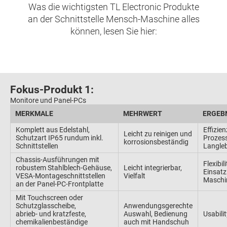
Was die wichtigsten TL Electronic Produkte
an der Schnittstelle Mensch-Maschine alles
können, lesen Sie hier:
Fokus-Produkt 1:
Monitore und Panel-PCs
MERKMALE
MEHRWERT
ERGEB
Komplett aus Edelstahl,
Effizien
Leicht zu reinigen und
Schutzart IP65 rundum inkl.
Prozes
korrosionsbeständig
Schnittstellen
Langleb
Chassis-Ausführungen mit
Flexibil
robustem Stahlblech-Gehäuse,
Leicht integrierbar,
Einsatz
VESA-Montageschnittstellen
Vielfalt
Maschi
an der Panel-PC-Frontplatte
Mit Touchscreen oder
Schutzglasscheibe,
Anwendungsgerechte
abrieb- und kratzfeste,
Auswahl, Bedienung
Usabili
chemikalienbeständige
auch mit Handschuh