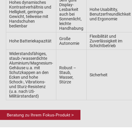
Sehr gute
Hohes dynamisches
Display-
Kontrastverhältnis und
Lesbarkeit
Hohe Usabiltity,
Helligkeit, geringes
auch bei
Benutzerfreundlichkeit
Gewicht, teilweise mit
Sonnenlicht,
und Ergonomie
Handschuhen
leichte
bedienbar
Handhabung
Flexibilität und
Große
Hohe Batteriekapazität
Zuverlässigkeit im
Autonomie
Schichtbetrieb
Widerstandsfähiges,
staub-/wasserdichte
Aluminium/Magnesium-
Gehäuse u.a. mit
Robust –
Schutzkappen an den
Staub,
Sicherheit
Ecken und hohe
Wasser,
Schock-, Vibrations-
Stürze
und Sturz-Resistenz
(u.a. nach US-
Militärstandard)
Beratung zu Ihrem Fokus-Produkt >