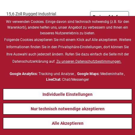
15,6 Zoll Rugged Industrial
Preis auf Anfrage
Laptop, i7-12700H, Windows 10
Wir verwenden Cookies. Einige davon sind technisch notwendig (z.B. für den
IoT Enterprise
Warenkorb), andere helfen uns, unser Angebot zu verbessern und Ihnen ein
besseres Nutzererlebnis zu bieten.
Folgende Cookies akzeptieren Sie mit einem Klick auf Alle akzeptieren. Weitere
L156AD-M1
Informationen finden Sie in den Privatsphäre-Einstellungen, dort können Sie
HMI (Human Machine Interface), Rugged Industrial Laptop, Edge
Ihre Auswahl auch jederzeit ändern. Rufen Sie dazu einfach die Seite mit der
AI Mobility
Datenschutzerklärung auf.
Zu unseren Datenschutzbestimmungen.
Google Analytics:
Tracking und Analyse ,
Google Maps:
Medieninhalte ,
LiveChat:
Chat/Messenger
Individuelle Einstellungen
Nur technisch notwendige akzeptieren
Alle Akzeptieren
15,6 Zoll Rugged Industrial
Preis auf Anfrage
Laptop, i7-12700H, Windows 10