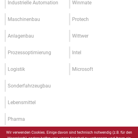
Industrielle Automation
Winmate
Maschinenbau
Protech
Anlagenbau
Wittwer
Prozessoptimierung
Intel
Logistik
Microsoft
Sonderfahrzeugbau
Lebensmittel
Pharma
Wir verwenden Cookies. Einige davon sind technisch notwendig (z.B. für den
Industrie 4.0 / IIOT / Smart