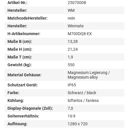
Artikel-Nr.:
25070008
Hersteller:
WM
MatchcodeHersteller:
nein
Hersteller:
Winmate
H-Artikelnummer:
M700DQ8-EX
Maße B (cm):
13,28
Maße H (cm):
21,24
Maße T (cm):
1,9
Gewicht (kg):
550
Magnesium Legierung /
Material Gehäuse:
Magnesium alloy
Schutzart Gerät:
IP65
Farbe:
Schwarz / black
Kühlung:
lüfterlos / fanless
Display-Diagonale (Zoll):
7,0
Seitenverhältnis:
16:9
Auflösung:
1280 x 720