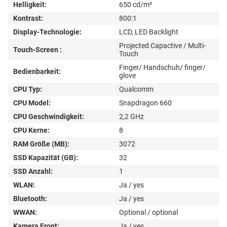
Helligkeit:
650 cd/m²
Kontrast:
800:1
Display-Technologie:
LCD, LED Backlight
Projected Capactive / Multi-
Touch-Screen :
Touch
Finger/ Handschuh/ finger/
Bedienbarkeit:
glove
CPU Typ:
Qualcomm
CPU Model:
Snapdragon 660
CPU Geschwindigkeit:
2,2 GHz
CPU Kerne:
8
RAM Größe (MB):
3072
SSD Kapazität (GB):
32
SSD Anzahl:
1
WLAN:
Ja / yes
Bluetooth:
Ja / yes
WWAN:
Optional / optional
Kamera Front:
Ja / yes