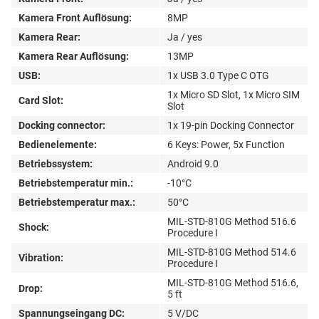
Kamera Front Auflösung:
8MP
Kamera Rear:
Ja / yes
Kamera Rear Auflösung:
13MP
USB:
1x USB 3.0 Type C OTG
1x Micro SD Slot, 1x Micro SIM
Card Slot:
Slot
Docking connector:
1x 19-pin Docking Connector
Bedienelemente:
6 Keys: Power, 5x Function
Betriebssystem:
Android 9.0
Betriebstemperatur min.:
-10°C
Betriebstemperatur max.:
50°C
MIL-STD-810G Method 516.6
Shock:
Procedure I
MIL-STD-810G Method 514.6
Vibration:
Procedure I
MIL-STD-810G Method 516.6,
Drop:
5 ft
Spannungseingang DC:
5 V/DC