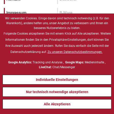
Impressum
B-Ware
Wir verwenden Cookies. Einige davon sind technisch notwendig (z.B. für den
Warenkorb), andere helfen uns, unser Angebot zu verbessern und Ihnen ein
Datenschutz
Medizinische Hardware
besseres Nutzererlebnis zu bieten.
Folgende Cookies akzeptieren Sie mit einem Klick auf Alle akzeptieren. Weitere
AGB
Marine Hardware
Informationen finden Sie in den Privatsphäre-Einstellungen, dort können Sie
Ihre Auswahl auch jederzeit ändern. Rufen Sie dazu einfach die Seite mit der
Datenschutzerklärung auf.
Zu unseren Datenschutzbestimmungen.
ATEX Computing
Google Analytics:
Tracking und Analyse ,
Google Maps:
Medieninhalte ,
Defense Computing
LiveChat:
Chat/Messenger
Individuelle Einstellungen
Lösungen
Partner
Nur technisch notwendige akzeptieren
Industrielle Automation
Winmate
Alle Akzeptieren
Maschinenbau
Protech