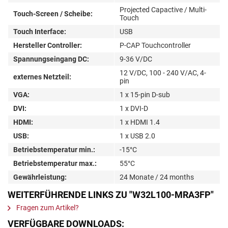
Projected Capactive / Multi-
Touch-Screen / Scheibe:
Touch
Touch Interface:
USB
Hersteller Controller:
P-CAP Touchcontroller
Spannungseingang DC:
9-36 V/DC
12 V/DC, 100 - 240 V/AC, 4-
externes Netzteil:
pin
VGA:
1 x 15-pin D-sub
DVI:
1 x DVI-D
HDMI:
1 x HDMI 1.4
USB:
1 x USB 2.0
Betriebstemperatur min.:
-15°C
Betriebstemperatur max.:
55°C
Gewährleistung:
24 Monate / 24 months
WEITERFÜHRENDE LINKS ZU "W32L100-MRA3FP"
Fragen zum Artikel?
VERFÜGBARE DOWNLOADS: