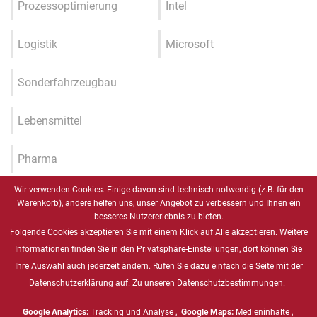
Prozessoptimierung
Intel
Logistik
Microsoft
Sonderfahrzeugbau
Lebensmittel
Pharma
Wir verwenden Cookies. Einige davon sind technisch notwendig (z.B. für den
Industrie 4.0 / IIOT / Smart
Warenkorb), andere helfen uns, unser Angebot zu verbessern und Ihnen ein
Factory
besseres Nutzererlebnis zu bieten.
Folgende Cookies akzeptieren Sie mit einem Klick auf Alle akzeptieren. Weitere
Gesundheitswesen
Informationen finden Sie in den Privatsphäre-Einstellungen, dort können Sie
Ihre Auswahl auch jederzeit ändern. Rufen Sie dazu einfach die Seite mit der
Datenschutzerklärung auf.
Zu unseren Datenschutzbestimmungen.
Marine
Google Analytics:
Tracking und Analyse ,
Google Maps:
Medieninhalte ,