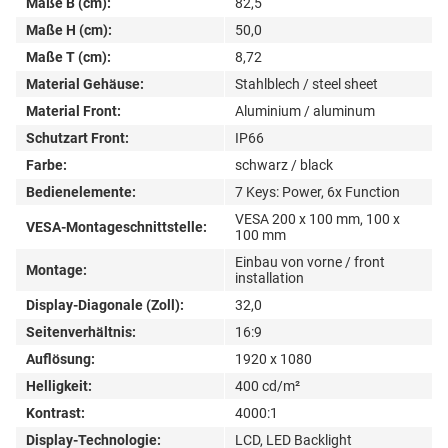
Maße B (cm):
82,5
Maße H (cm):
50,0
Maße T (cm):
8,72
Material Gehäuse:
Stahlblech / steel sheet
Material Front:
Aluminium / aluminum
Schutzart Front:
IP66
Farbe:
schwarz / black
Bedienelemente:
7 Keys: Power, 6x Function
VESA 200 x 100 mm, 100 x
VESA-Montageschnittstelle:
100 mm
Einbau von vorne / front
Montage:
installation
Display-Diagonale (Zoll):
32,0
Seitenverhältnis:
16:9
Auflösung:
1920 x 1080
Helligkeit:
400 cd/m²
Kontrast:
4000:1
Display-Technologie:
LCD, LED Backlight