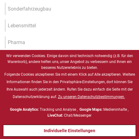
Sonderfahrzeugbau
Lebensmittel
Pharma
Wir verwenden Cookies. Einige davon sind technisch notwendig (z.B. für den
Industrie 4.0 / IIOT / Smart
Warenkorb), andere helfen uns, unser Angebot zu verbessern und Ihnen ein
Factory
besseres Nutzererlebnis zu bieten.
Folgende Cookies akzeptieren Sie mit einem Klick auf Alle akzeptieren. Weitere
Gesundheitswesen
Informationen finden Sie in den Privatsphäre-Einstellungen, dort können Sie
Ihre Auswahl auch jederzeit ändern. Rufen Sie dazu einfach die Seite mit der
Datenschutzerklärung auf.
Zu unseren Datenschutzbestimmungen.
Marine
Google Analytics:
Tracking und Analyse ,
Google Maps:
Medieninhalte ,
Energie & Chemie, ATEX
LiveChat:
Chat/Messenger
Individuelle Einstellungen
Defense