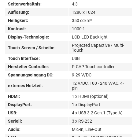
Seitenverhältnis:
4:3
Auflösung:
1280 x 1024
Helligkeit:
350 cd/m²
Kontrast:
1000:1
Display-Technologie:
LCD, LED Backlight
Projected Capactive / Multi-
Touch-Screen / Scheibe:
Touch
Touch Interface:
USB
Hersteller Controller:
P-CAP Touchcontroller
Spannungseingang DC:
9-29 V/DC
12 V/DC, 100 - 240 V/AC, 4-
externes Netzteil:
pin
HDMI:
1 x HDMI (optional)
DisplayPort:
1 x DisplayPort
USB:
4 x USB 3.2 Gen.1 (Type-A)
Seriell:
3 x RS-232
Audio:
Mic-In, Line-Out