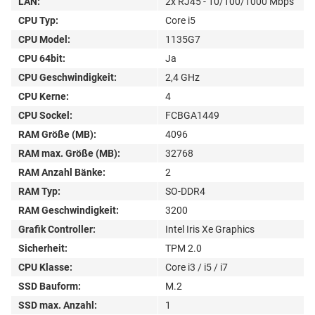
LAN:
2x RJ45 - 10/100/1000 Mbps
CPU Typ:
Core i5
CPU Model:
1135G7
CPU 64bit:
Ja
CPU Geschwindigkeit:
2,4 GHz
CPU Kerne:
4
CPU Sockel:
FCBGA1449
RAM Größe (MB):
4096
RAM max. Größe (MB):
32768
RAM Anzahl Bänke:
2
RAM Typ:
SO-DDR4
RAM Geschwindigkeit:
3200
Grafik Controller:
Intel Iris Xe Graphics
Sicherheit:
TPM 2.0
CPU Klasse:
Core i3 / i5 / i7
SSD Bauform:
M.2
SSD max. Anzahl:
1