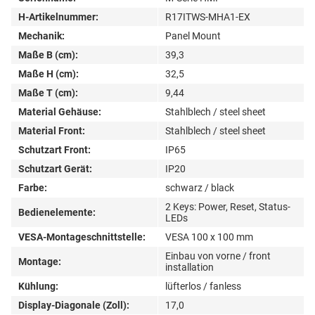
H-Artikelnummer:
R17ITWS-MHA1-EX
Mechanik:
Panel Mount
Maße B (cm):
39,3
Maße H (cm):
32,5
Maße T (cm):
9,44
Material Gehäuse:
Stahlblech / steel sheet
Material Front:
Stahlblech / steel sheet
Schutzart Front:
IP65
Schutzart Gerät:
IP20
Farbe:
schwarz / black
2 Keys: Power, Reset, Status-
Bedienelemente:
LEDs
VESA-Montageschnittstelle:
VESA 100 x 100 mm
Einbau von vorne / front
Montage:
installation
Kühlung:
lüfterlos / fanless
Display-Diagonale (Zoll):
17,0