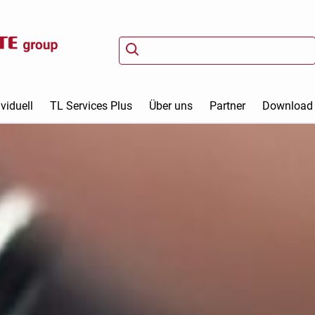
viduell
TL Services Plus
Über uns
Partner
Download