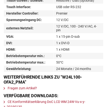
Touch-Screen / Scheibe:
Resistive / Glas (optional)
Touch Interface:
USB oder RS-232
Hersteller Controller:
Premier
Spannungseingang DC:
12 V/DC
12 V/DC, 100 - 240 V/AC, 4-
externes Netzteil:
pin
VGA:
1 x 15-pin D-sub
DVI:
1 x DVI-D
HDMI:
1 x HDMI
Betriebstemperatur min.:
0°C
Betriebstemperatur max.:
50°C
Gewährleistung:
24 Monate / 24 months
WEITERFÜHRENDE LINKS ZU "W24L100-
OFA2_PMA"
Fragen zum Artikel?
VERFÜGBARE DOWNLOADS:
CE Konformitätserklärung DoC LCD WM 24W-Vu-x-y-
z_20190130