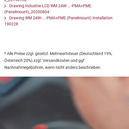
Drawing Industrie-LCD WM 24W-...-PMA+PME
(Panelmount)_20200804
Drawing WM 24W-...-PMA+PME (Panelmount) Installation
190228
* Alle Preise zzgl. gesetzl. Mehrwertsteuer (Deutschland 19%,
Österreich 20%) zzgl. Versandkosten und ggf.
Nachnahmegebühren, wenn nicht anders beschrieben.