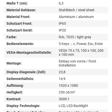
Maße T (cm):
6,3
Material Gehäuse:
Stahlblech / steel sheet
Material Front:
Aluminium / aluminum
Schutzart Front:
IP65
Schutzart Gerät:
IP20
Farbe:
RAL 7035 / light grey
Bedienelemente:
5 Keys: -, +, Power, Esc, Enter
VESA 75 x 75, 100 x 100, 200
VESA-Montageschnittstelle:
x 100 mm
Einbau von vorne / front
Montage:
installation
Display-Diagonale (Zoll):
23,8
Seitenverhältnis:
16:9
Auflösung:
1920 x 1080
Helligkeit:
250 cd/m²
Kontrast:
3000:1
Display-Technologie:
LCD, LED Backlight