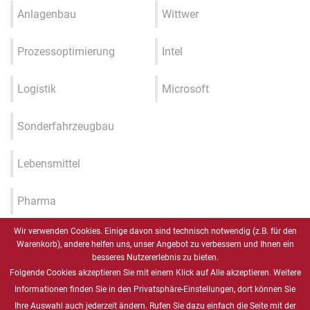
Anlagenbau
Wittwer
Prozessoptimierung
Intel
Logistik
Microsoft
Sonderfahrzeugbau
Lebensmittel
Pharma
Wir verwenden Cookies. Einige davon sind technisch notwendig (z.B. für den
Industrie 4.0 / IIOT / Smart
Warenkorb), andere helfen uns, unser Angebot zu verbessern und Ihnen ein
Factory
besseres Nutzererlebnis zu bieten.
Folgende Cookies akzeptieren Sie mit einem Klick auf Alle akzeptieren. Weitere
Gesundheitswesen
Informationen finden Sie in den Privatsphäre-Einstellungen, dort können Sie
Ihre Auswahl auch jederzeit ändern. Rufen Sie dazu einfach die Seite mit der