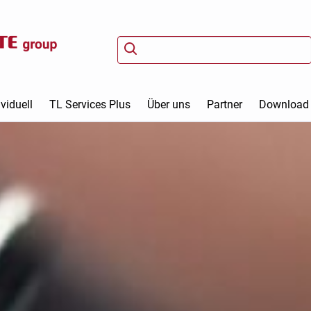
viduell
TL Services Plus
Über uns
Partner
Download