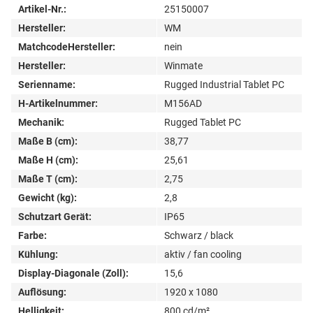
Artikel-Nr.:
25150007
Hersteller:
WM
MatchcodeHersteller:
nein
Hersteller:
Winmate
Serienname:
Rugged Industrial Tablet PC
H-Artikelnummer:
M156AD
Mechanik:
Rugged Tablet PC
Maße B (cm):
38,77
Maße H (cm):
25,61
Maße T (cm):
2,75
Gewicht (kg):
2,8
Schutzart Gerät:
IP65
Farbe:
Schwarz / black
Kühlung:
aktiv / fan cooling
Display-Diagonale (Zoll):
15,6
Auflösung:
1920 x 1080
Helligkeit:
800 cd/m²