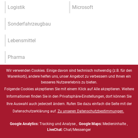
Logistik
Microsoft
Sonderfahrzeugbau
Lebensmittel
Pharma
Wir verwenden Cookies. Einige davon sind technisch notwendig (z.B. für den
Industrie 4.0 / IIOT / Smart
Warenkorb), andere helfen uns, unser Angebot zu verbessern und Ihnen ein
Factory
besseres Nutzererlebnis zu bieten.
Folgende Cookies akzeptieren Sie mit einem Klick auf Alle akzeptieren. Weitere
Gesundheitswesen
Informationen finden Sie in den Privatsphäre-Einstellungen, dort können Sie
Ihre Auswahl auch jederzeit ändern. Rufen Sie dazu einfach die Seite mit der
Datenschutzerklärung auf.
Zu unseren Datenschutzbestimmungen.
Marine
Google Analytics:
Tracking und Analyse ,
Google Maps:
Medieninhalte ,
Energie & Chemie, ATEX
LiveChat:
Chat/Messenger