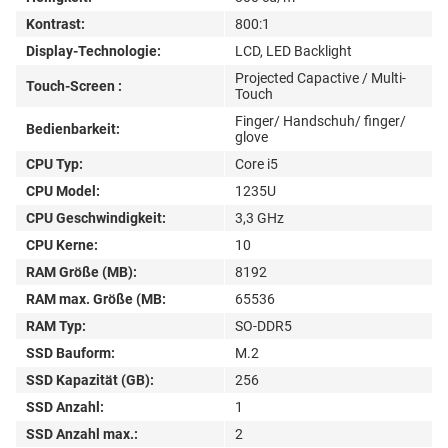
Kontrast:
800:1
Display-Technologie:
LCD, LED Backlight
Projected Capactive / Multi-
Touch-Screen :
Touch
Finger/ Handschuh/ finger/
Bedienbarkeit:
glove
CPU Typ:
Core i5
CPU Model:
1235U
CPU Geschwindigkeit:
3,3 GHz
CPU Kerne:
10
RAM Größe (MB):
8192
RAM max. Größe (MB:
65536
RAM Typ:
SO-DDR5
SSD Bauform:
M.2
SSD Kapazität (GB):
256
SSD Anzahl:
1
SSD Anzahl max.:
2