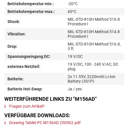
Betriebstemperatur min.:
-20°C
Betriebstemperatur max.:
60°C
MIL-STD-810H Method 516.8
Shock:
Procedure I
MIL-STD-810H Method 514.8
Vibration:
Procedure I
MIL-STD-810H Method 516.8,
Drop:
3 ft
Spannungseingang DC:
19 V/DC
19 V/DC, 100 - 240 V/AC, DC
externes Netzteil:
plug
2x 11.55V, 3220mAh Li-Ion
Batterie:
Battery (3S1P)
Batterie Hot-Swap:
Ja / yes
WEITERFÜHRENDE LINKS ZU "M156AD"
Fragen zum Artikel?
VERFÜGBARE DOWNLOADS:
Drawing Tablet-PC M156AD 250502.pdf