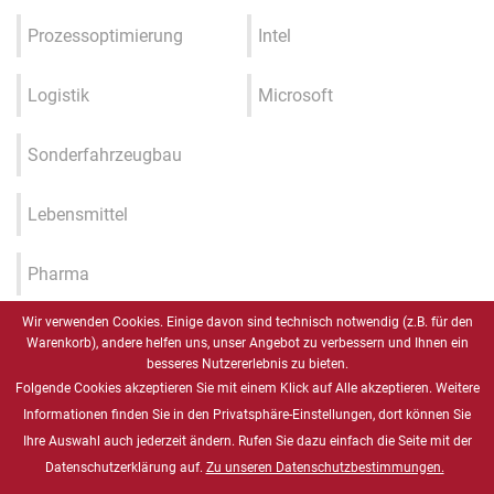
Prozessoptimierung
Intel
Logistik
Microsoft
Sonderfahrzeugbau
Lebensmittel
Pharma
Wir verwenden Cookies. Einige davon sind technisch notwendig (z.B. für den
Industrie 4.0 / IIOT / Smart
Warenkorb), andere helfen uns, unser Angebot zu verbessern und Ihnen ein
Factory
besseres Nutzererlebnis zu bieten.
Folgende Cookies akzeptieren Sie mit einem Klick auf Alle akzeptieren. Weitere
Gesundheitswesen
Informationen finden Sie in den Privatsphäre-Einstellungen, dort können Sie
Ihre Auswahl auch jederzeit ändern. Rufen Sie dazu einfach die Seite mit der
Datenschutzerklärung auf.
Zu unseren Datenschutzbestimmungen.
Marine