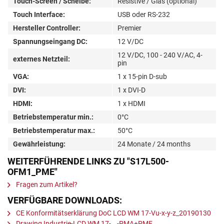
Touch-Screen / Scheibe:
Resistive / Glas (optional)
Touch Interface:
USB oder RS-232
Hersteller Controller:
Premier
Spannungseingang DC:
12 V/DC
12 V/DC, 100 - 240 V/AC, 4-
externes Netzteil:
pin
VGA:
1 x 15-pin D-sub
DVI:
1 x DVI-D
HDMI:
1 x HDMI
Betriebstemperatur min.:
0°C
Betriebstemperatur max.:
50°C
Gewährleistung:
24 Monate / 24 months
WEITERFÜHRENDE LINKS ZU "S17L500-
OFM1_PME"
Fragen zum Artikel?
VERFÜGBARE DOWNLOADS:
CE Konformitätserklärung DoC LCD WM 17-Vu-x-y-z_20190130
Drawing Industrie-LCD WM 17-...-PMA+PME