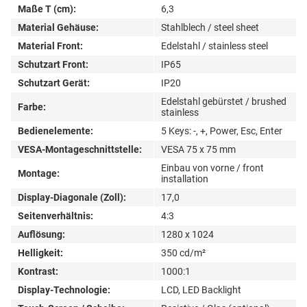
Maße T (cm):
6,3
Material Gehäuse:
Stahlblech / steel sheet
Material Front:
Edelstahl / stainless steel
Schutzart Front:
IP65
Schutzart Gerät:
IP20
Edelstahl gebürstet / brushed
Farbe:
stainless
Bedienelemente:
5 Keys: -, +, Power, Esc, Enter
VESA-Montageschnittstelle:
VESA 75 x 75 mm
Einbau von vorne / front
Montage:
installation
Display-Diagonale (Zoll):
17,0
Seitenverhältnis:
4:3
Auflösung:
1280 x 1024
Helligkeit:
350 cd/m²
Kontrast:
1000:1
Display-Technologie:
LCD, LED Backlight