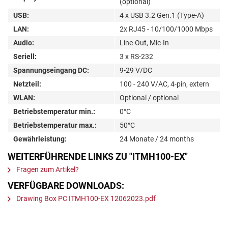
(optional)
USB:
4 x USB 3.2 Gen.1 (Type-A)
LAN:
2x RJ45 - 10/100/1000 Mbps
Audio:
Line-Out, Mic-In
Seriell:
3 x RS-232
Spannungseingang DC:
9-29 V/DC
Netzteil:
100 - 240 V/AC, 4-pin, extern
WLAN:
Optional / optional
Betriebstemperatur min.:
0°C
Betriebstemperatur max.:
50°C
Gewährleistung:
24 Monate / 24 months
WEITERFÜHRENDE LINKS ZU "ITMH100-EX"
Fragen zum Artikel?
VERFÜGBARE DOWNLOADS:
Drawing Box PC ITMH100-EX 12062023.pdf