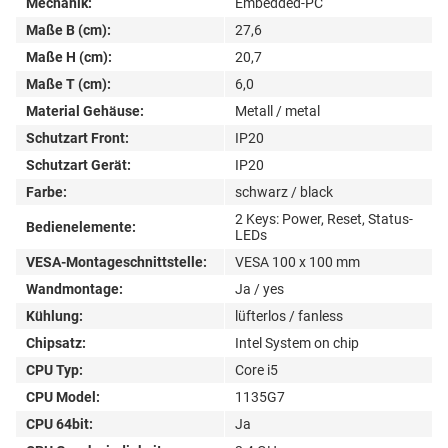
Mechanik:
Embedded-PC
Maße B (cm):
27,6
Maße H (cm):
20,7
Maße T (cm):
6,0
Material Gehäuse:
Metall / metal
Schutzart Front:
IP20
Schutzart Gerät:
IP20
Farbe:
schwarz / black
2 Keys: Power, Reset, Status-
Bedienelemente:
LEDs
VESA-Montageschnittstelle:
VESA 100 x 100 mm
Wandmontage:
Ja / yes
Kühlung:
lüfterlos / fanless
Chipsatz:
Intel System on chip
CPU Typ:
Core i5
CPU Model:
1135G7
CPU 64bit:
Ja