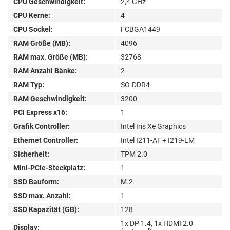
CPU Geschwindigkeit:
2,4 GHz
CPU Kerne:
4
CPU Sockel:
FCBGA1449
RAM Größe (MB):
4096
RAM max. Größe (MB):
32768
RAM Anzahl Bänke:
2
RAM Typ:
SO-DDR4
RAM Geschwindigkeit:
3200
PCI Express x16:
1
Grafik Controller:
Intel Iris Xe Graphics
Ethernet Controller:
Intel I211-AT + I219-LM
Sicherheit:
TPM 2.0
Mini-PCIe-Steckplatz:
1
SSD Bauform:
M.2
SSD max. Anzahl:
1
SSD Kapazität (GB):
128
1x DP 1.4, 1x HDMI 2.0
Display: