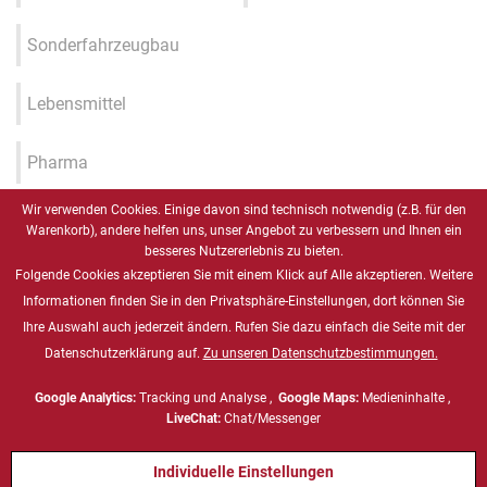
Sonderfahrzeugbau
Lebensmittel
Pharma
Wir verwenden Cookies. Einige davon sind technisch notwendig (z.B. für den
Industrie 4.0 / IIOT / Smart
Warenkorb), andere helfen uns, unser Angebot zu verbessern und Ihnen ein
Factory
besseres Nutzererlebnis zu bieten.
Folgende Cookies akzeptieren Sie mit einem Klick auf Alle akzeptieren. Weitere
Gesundheitswesen
Informationen finden Sie in den Privatsphäre-Einstellungen, dort können Sie
Ihre Auswahl auch jederzeit ändern. Rufen Sie dazu einfach die Seite mit der
Datenschutzerklärung auf.
Zu unseren Datenschutzbestimmungen.
Marine
Google Analytics:
Tracking und Analyse ,
Google Maps:
Medieninhalte ,
Energie & Chemie, ATEX
LiveChat:
Chat/Messenger
Individuelle Einstellungen
Defense