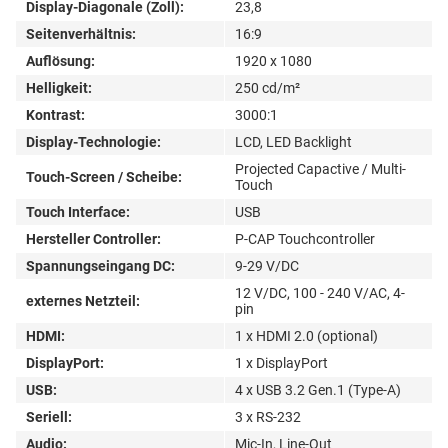
Display-Diagonale (Zoll):
23,8
Seitenverhältnis:
16:9
Auflösung:
1920 x 1080
Helligkeit:
250 cd/m²
Kontrast:
3000:1
Display-Technologie:
LCD, LED Backlight
Projected Capactive / Multi-
Touch-Screen / Scheibe:
Touch
Touch Interface:
USB
Hersteller Controller:
P-CAP Touchcontroller
Spannungseingang DC:
9-29 V/DC
12 V/DC, 100 - 240 V/AC, 4-
externes Netzteil:
pin
HDMI:
1 x HDMI 2.0 (optional)
DisplayPort:
1 x DisplayPort
USB:
4 x USB 3.2 Gen.1 (Type-A)
Seriell:
3 x RS-232
Audio:
Mic-In, Line-Out