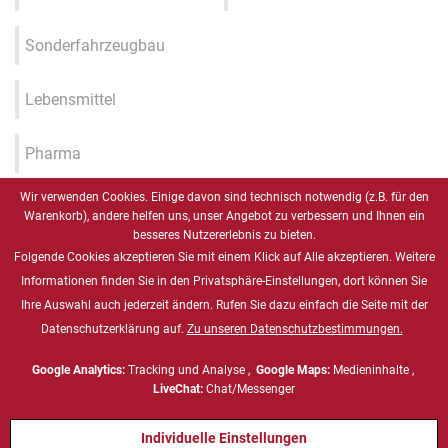
Sonderfahrzeugbau
Lebensmittel
Pharma
Wir verwenden Cookies. Einige davon sind technisch notwendig (z.B. für den
Industrie 4.0 / IIOT / Smart
Warenkorb), andere helfen uns, unser Angebot zu verbessern und Ihnen ein
Factory
besseres Nutzererlebnis zu bieten.
Folgende Cookies akzeptieren Sie mit einem Klick auf Alle akzeptieren. Weitere
Gesundheitswesen
Informationen finden Sie in den Privatsphäre-Einstellungen, dort können Sie
Ihre Auswahl auch jederzeit ändern. Rufen Sie dazu einfach die Seite mit der
Datenschutzerklärung auf.
Zu unseren Datenschutzbestimmungen.
Marine
Google Analytics:
Tracking und Analyse ,
Google Maps:
Medieninhalte ,
Energie & Chemie, ATEX
LiveChat:
Chat/Messenger
Individuelle Einstellungen
Defense