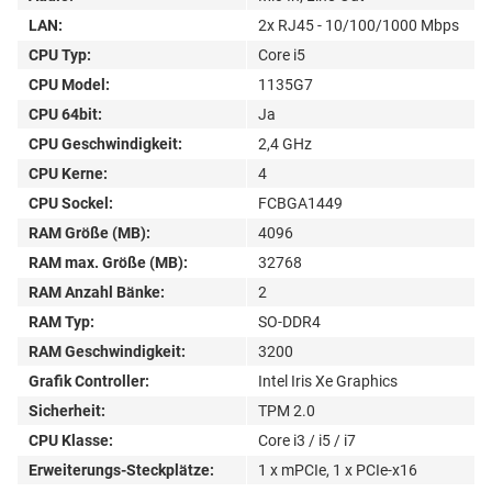
LAN:
2x RJ45 - 10/100/1000 Mbps
CPU Typ:
Core i5
CPU Model:
1135G7
CPU 64bit:
Ja
CPU Geschwindigkeit:
2,4 GHz
CPU Kerne:
4
CPU Sockel:
FCBGA1449
RAM Größe (MB):
4096
RAM max. Größe (MB):
32768
RAM Anzahl Bänke:
2
RAM Typ:
SO-DDR4
RAM Geschwindigkeit:
3200
Grafik Controller:
Intel Iris Xe Graphics
Sicherheit:
TPM 2.0
CPU Klasse:
Core i3 / i5 / i7
Erweiterungs-Steckplätze:
1 x mPCIe, 1 x PCIe-x16