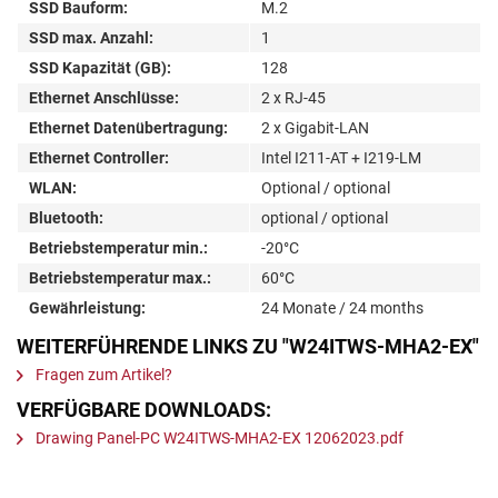
SSD Bauform:
M.2
SSD max. Anzahl:
1
SSD Kapazität (GB):
128
Ethernet Anschlüsse:
2 x RJ-45
Ethernet Datenübertragung:
2 x Gigabit-LAN
Ethernet Controller:
Intel I211-AT + I219-LM
WLAN:
Optional / optional
Bluetooth:
optional / optional
Betriebstemperatur min.:
-20°C
Betriebstemperatur max.:
60°C
Gewährleistung:
24 Monate / 24 months
WEITERFÜHRENDE LINKS ZU "W24ITWS-MHA2-EX"
Fragen zum Artikel?
VERFÜGBARE DOWNLOADS:
Drawing Panel-PC W24ITWS-MHA2-EX 12062023.pdf