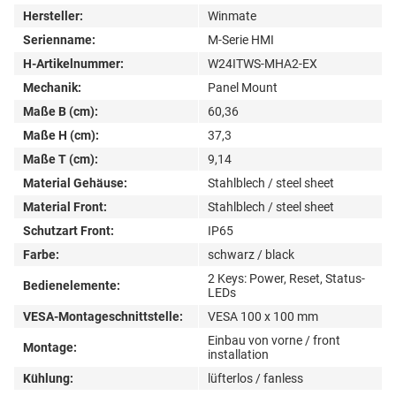
Hersteller:
Winmate
Serienname:
M-Serie HMI
H-Artikelnummer:
W24ITWS-MHA2-EX
Mechanik:
Panel Mount
Maße B (cm):
60,36
Maße H (cm):
37,3
Maße T (cm):
9,14
Material Gehäuse:
Stahlblech / steel sheet
Material Front:
Stahlblech / steel sheet
Schutzart Front:
IP65
Farbe:
schwarz / black
2 Keys: Power, Reset, Status-
Bedienelemente:
LEDs
VESA-Montageschnittstelle:
VESA 100 x 100 mm
Einbau von vorne / front
Montage:
installation
Kühlung:
lüfterlos / fanless