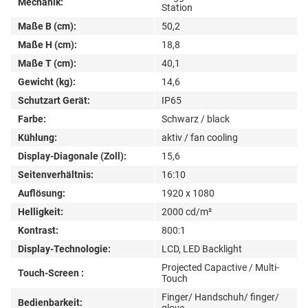
Mechanik:
Station
Maße B (cm):
50,2
Maße H (cm):
18,8
Maße T (cm):
40,1
Gewicht (kg):
14,6
Schutzart Gerät:
IP65
Farbe:
Schwarz / black
Kühlung:
aktiv / fan cooling
Display-Diagonale (Zoll):
15,6
Seitenverhältnis:
16:10
Auflösung:
1920 x 1080
Helligkeit:
2000 cd/m²
Kontrast:
800:1
Display-Technologie:
LCD, LED Backlight
Projected Capactive / Multi-
Touch-Screen :
Touch
Finger/ Handschuh/ finger/
Bedienbarkeit:
glove