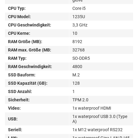
CPU Typ:
Core i5
CPU Model:
1235U
CPU Geschwindigkeit:
3,3 GHz
CPU Kerne:
10
RAM Größe (MB):
8192
RAM max. Größe (MB:
32768
RAM Typ:
SO-DDR5
RAM Geschwindigkeit:
4800
SSD Bauform:
M.2
SSD Kapazität (GB):
128
SSD Anzahl:
1
Sicherheit:
TPM 2.0
Video:
1x waterproof HDMI
1x waterproof USB 3.0 (Type
USB:
A)
Seriell:
1x M12 waterproof RS232
LAN:
1x waterproof Giga LAN RJ45