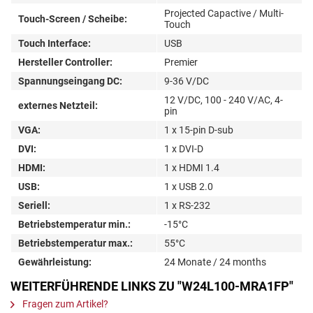
Projected Capactive / Multi-
Touch-Screen / Scheibe:
Touch
Touch Interface:
USB
Hersteller Controller:
Premier
Spannungseingang DC:
9-36 V/DC
12 V/DC, 100 - 240 V/AC, 4-
externes Netzteil:
pin
VGA:
1 x 15-pin D-sub
DVI:
1 x DVI-D
HDMI:
1 x HDMI 1.4
USB:
1 x USB 2.0
Seriell:
1 x RS-232
Betriebstemperatur min.:
-15°C
Betriebstemperatur max.:
55°C
Gewährleistung:
24 Monate / 24 months
WEITERFÜHRENDE LINKS ZU "W24L100-MRA1FP"
Fragen zum Artikel?