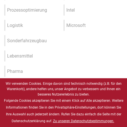
Prozessoptimierung
Intel
Logistik
Microsoft
Sonderfahrzeugbau
Lebensmittel
Pharma
Wir verwenden Cookies. Einige davon sind technisch notwendig (z.B. für den
Industrie 4.0 / IIOT / Smart
Warenkorb), andere helfen uns, unser Angebot zu verbessern und Ihnen ein
Factory
besseres Nutzererlebnis zu bieten.
Folgende Cookies akzeptieren Sie mit einem Klick auf Alle akzeptieren. Weitere
Gesundheitswesen
Informationen finden Sie in den Privatsphäre-Einstellungen, dort können Sie
Ihre Auswahl auch jederzeit ändern. Rufen Sie dazu einfach die Seite mit der
Datenschutzerklärung auf.
Zu unseren Datenschutzbestimmungen.
Marine