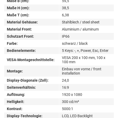
Maße B (cm):
59,5
Maße H (cm):
38,5
Maße T (cm):
6,38
Material Gehäuse:
Stahlblech / steel sheet
Material Front:
Aluminium / aluminum
Schutzart Front:
IP66
Farbe:
schwarz / black
Bedienelemente:
5 Keys: -, +, Power, Esc, Enter
VESA 200 x 100 mm, 100 x
VESA-Montageschnittstelle:
100 mm
Einbau von vorne / front
Montage:
installation
Display-Diagonale (Zoll):
24,0
Seitenverhältnis:
16:9
Auflösung:
1920 x 1080
Helligkeit:
300 cd/m²
Kontrast:
5000:1
Display-Technologie:
LCD, LED Backlight