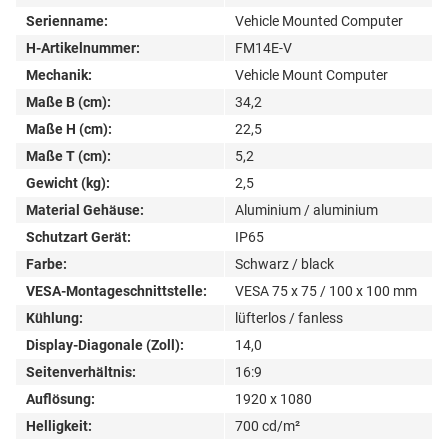
Serienname:
Vehicle Mounted Computer
H-Artikelnummer:
FM14E-V
Mechanik:
Vehicle Mount Computer
Maße B (cm):
34,2
Maße H (cm):
22,5
Maße T (cm):
5,2
Gewicht (kg):
2,5
Material Gehäuse:
Aluminium / aluminium
Schutzart Gerät:
IP65
Farbe:
Schwarz / black
VESA-Montageschnittstelle:
VESA 75 x 75 / 100 x 100 mm
Kühlung:
lüfterlos / fanless
Display-Diagonale (Zoll):
14,0
Seitenverhältnis:
16:9
Auflösung:
1920 x 1080
Helligkeit:
700 cd/m²