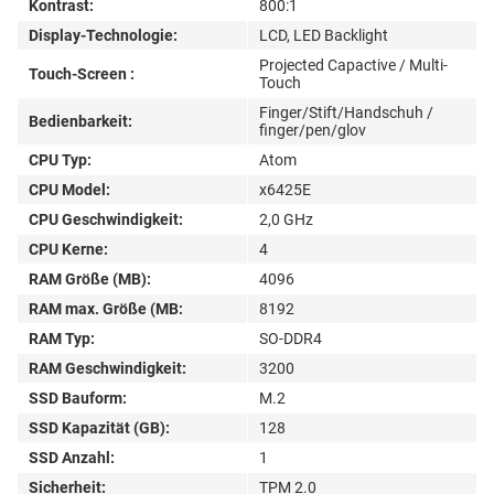
Kontrast:
800:1
Display-Technologie:
LCD, LED Backlight
Projected Capactive / Multi-
Touch-Screen :
Touch
Finger/Stift/Handschuh /
Bedienbarkeit:
finger/pen/glov
CPU Typ:
Atom
CPU Model:
x6425E
CPU Geschwindigkeit:
2,0 GHz
CPU Kerne:
4
RAM Größe (MB):
4096
RAM max. Größe (MB:
8192
RAM Typ:
SO-DDR4
RAM Geschwindigkeit:
3200
SSD Bauform:
M.2
SSD Kapazität (GB):
128
SSD Anzahl:
1
Sicherheit:
TPM 2.0