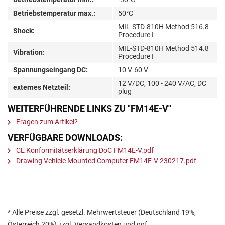
Betriebstemperatur max.:
50°C
MIL-STD-810H Method 516.8
Shock:
Procedure I
MIL-STD-810H Method 514.8
Vibration:
Procedure I
Spannungseingang DC:
10 V-60 V
12 V/DC, 100 - 240 V/AC, DC
externes Netzteil:
plug
WEITERFÜHRENDE LINKS ZU "FM14E-V"
Fragen zum Artikel?
VERFÜGBARE DOWNLOADS:
CE Konformitätserklärung DoC FM14E-V.pdf
Drawing Vehicle Mounted Computer FM14E-V 230217.pdf
* Alle Preise zzgl. gesetzl. Mehrwertsteuer (Deutschland 19%,
Österreich 20%) zzgl. Versandkosten und ggf.