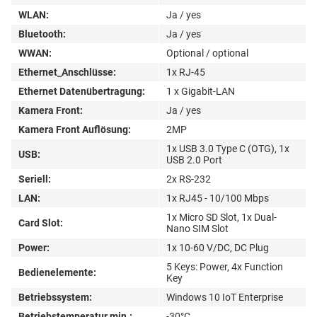
WLAN:
Ja / yes
Bluetooth:
Ja / yes
WWAN:
Optional / optional
Ethernet_Anschlüsse:
1x RJ-45
Ethernet Datenübertragung:
1 x Gigabit-LAN
Kamera Front:
Ja / yes
Kamera Front Auflösung:
2MP
1x USB 3.0 Type C (OTG), 1x
USB:
USB 2.0 Port
Seriell:
2x RS-232
LAN:
1x RJ45 - 10/100 Mbps
1x Micro SD Slot, 1x Dual-
Card Slot:
Nano SIM Slot
Power:
1x 10-60 V/DC, DC Plug
5 Keys: Power, 4x Function
Bedienelemente:
Key
Betriebssystem:
Windows 10 IoT Enterprise
Betriebstemperatur min.:
-30°C