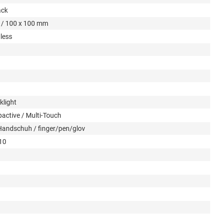
ack
 / 100 x 100 mm
nless
klight
active / Multi-Touch
/Handschuh / finger/pen/glov
10