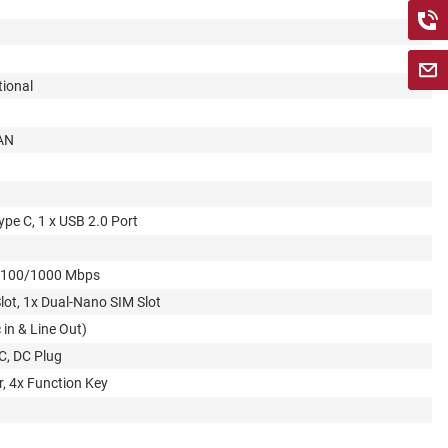
tional
LAN
ype C, 1 x USB 2.0 Port
0/100/1000 Mbps
lot, 1x Dual-Nano SIM Slot
 in & Line Out)
C, DC Plug
, 4x Function Key