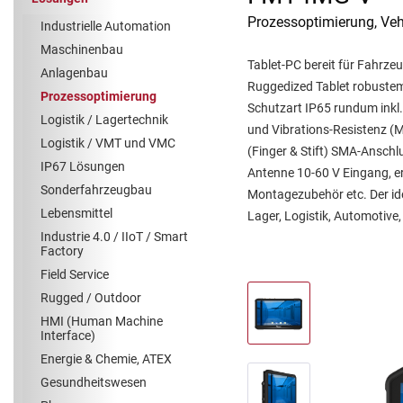
Prozessoptimierung, Ve
Industrielle Automation
Maschinenbau
Tablet-PC bereit für Fahrze
Anlagenbau
Ruggedized Tablet robuste
Prozessoptimierung
Schutzart IP65 rundum inkl.
Logistik / Lagertechnik
und Vibrations-Resistenz (M
Logistik / VMT und VMC
(Finger & Stift) SMA-Anschl
IP67 Lösungen
Antenne 10-60 V Eingang, e
Sonderfahrzeugbau
Montagezubehör etc. Der ide
Lebensmittel
Lager, Logistik, Automotive
Industrie 4.0 / IIoT / Smart
Factory
Field Service
Rugged / Outdoor
HMI (Human Machine
Interface)
Energie & Chemie, ATEX
Gesundheitswesen