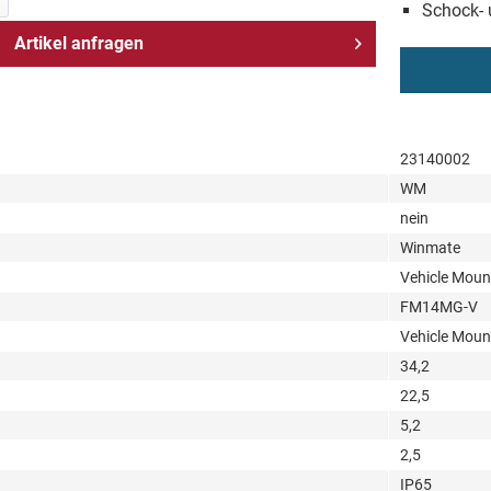
Schock- 
Artikel anfragen
23140002
WM
nein
Winmate
Vehicle Mou
FM14MG-V
Vehicle Mou
34,2
22,5
5,2
2,5
IP65