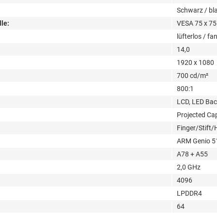
Schwarz / bl
le:
VESA 75 x 75
lüfterlos / fa
14,0
1920 x 1080
700 cd/m²
800:1
LCD, LED Bac
Projected Cap
Finger/Stift
ARM Genio 5
A78 + A55
2,0 GHz
4096
LPDDR4
64