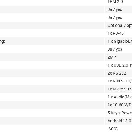
TPM 2.0
Ja / yes
Ja / yes
Optional / op
1x RJ-45
ng:
1 x Gigabit-
Ja / yes
2MP
1 x USB 2.0 T
2x RS-232
1x RJ45 - 1
1x Micro SD S
1 x Audio(Mic
1x 10-60 V/D
5 Keys: Power
Android 13.0
-30°C