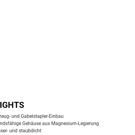
Vehicle Mount Computer
01-Fahrzeug-montierbarer-PC-FM14MG-V.png / TL Produkt-Welten / Mobile
IGHTS
zeug- und Gabelstapler-Einbau
andsfähige Gehäuse aus Magnesium-Legierung
ser- und staubdicht