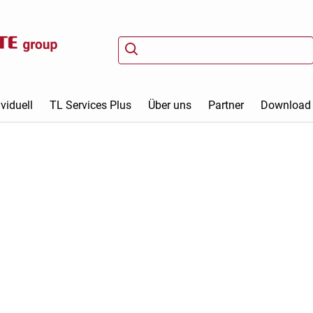
viduell
TL Services Plus
Über uns
Partner
Download