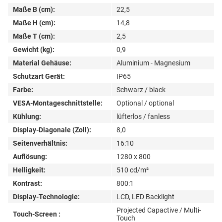
Maße B (cm):
22,5
Maße H (cm):
14,8
Maße T (cm):
2,5
Gewicht (kg):
0,9
Material Gehäuse:
Aluminium - Magnesium
Schutzart Gerät:
IP65
Farbe:
Schwarz / black
VESA-Montageschnittstelle:
Optional / optional
Kühlung:
lüfterlos / fanless
Display-Diagonale (Zoll):
8,0
Seitenverhältnis:
16:10
Auflösung:
1280 x 800
Helligkeit:
510 cd/m²
Kontrast:
800:1
Display-Technologie:
LCD, LED Backlight
Projected Capactive / Multi-
Touch-Screen :
Touch