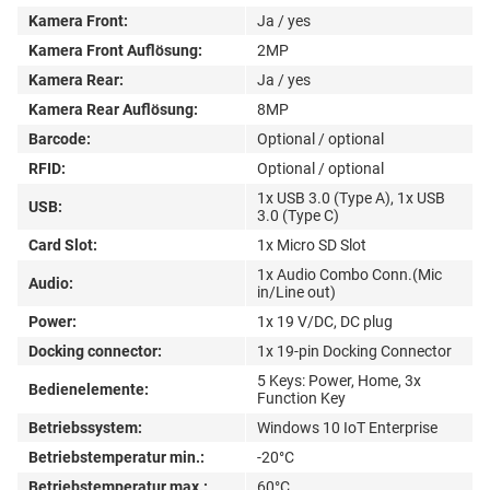
Kamera Front:
Ja / yes
Kamera Front Auflösung:
2MP
Kamera Rear:
Ja / yes
Kamera Rear Auflösung:
8MP
Barcode:
Optional / optional
RFID:
Optional / optional
1x USB 3.0 (Type A), 1x USB
USB:
3.0 (Type C)
Card Slot:
1x Micro SD Slot
1x Audio Combo Conn.(Mic
Audio:
in/Line out)
Power:
1x 19 V/DC, DC plug
Docking connector:
1x 19-pin Docking Connector
5 Keys: Power, Home, 3x
Bedienelemente:
Function Key
Betriebssystem:
Windows 10 IoT Enterprise
Betriebstemperatur min.:
-20°C
Betriebstemperatur max.:
60°C