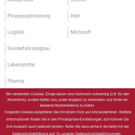
Prozessoptimierung
Intel
Logistik
Microsoft
Sonderfahrzeugbau
Lebensmittel
Pharma
Wir verwenden Cookies. Einige davon sind technisch notwendig (z.B. für den
Industrie 4.0 / IIOT / Smart
Warenkorb), andere helfen uns, unser Angebot zu verbessern und Ihnen ein
Factory
besseres Nutzererlebnis zu bieten.
Folgende Cookies akzeptieren Sie mit einem Klick auf Alle akzeptieren. Weitere
Gesundheitswesen
Informationen finden Sie in den Privatsphäre-Einstellungen, dort können Sie
Ihre Auswahl auch jederzeit ändern. Rufen Sie dazu einfach die Seite mit der
Datenschutzerklärung auf.
Zu unseren Datenschutzbestimmungen.