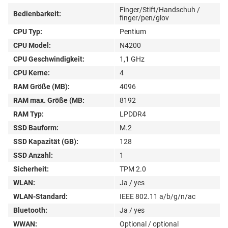
Finger/Stift/Handschuh /
Bedienbarkeit:
finger/pen/glov
CPU Typ:
Pentium
CPU Model:
N4200
CPU Geschwindigkeit:
1,1 GHz
CPU Kerne:
4
RAM Größe (MB):
4096
RAM max. Größe (MB:
8192
RAM Typ:
LPDDR4
SSD Bauform:
M.2
SSD Kapazität (GB):
128
SSD Anzahl:
1
Sicherheit:
TPM 2.0
WLAN:
Ja / yes
WLAN-Standard:
IEEE 802.11 a/b/g/n/ac
Bluetooth:
Ja / yes
WWAN:
Optional / optional