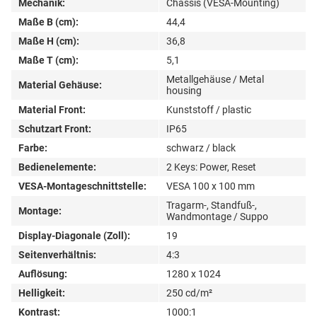
Mechanik:
Chassis (VESA-Mounting)
Maße B (cm):
44,4
Maße H (cm):
36,8
Maße T (cm):
5,1
Metallgehäuse / Metal
Material Gehäuse:
housing
Material Front:
Kunststoff / plastic
Schutzart Front:
IP65
Farbe:
schwarz / black
Bedienelemente:
2 Keys: Power, Reset
VESA-Montageschnittstelle:
VESA 100 x 100 mm
Tragarm-, Standfuß-,
Montage:
Wandmontage / Suppo
Display-Diagonale (Zoll):
19
Seitenverhältnis:
4:3
Auflösung:
1280 x 1024
Helligkeit:
250 cd/m²
Kontrast:
1000:1