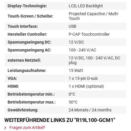
Display-Technologie:
LCD, LED Backlight
Projected Capactive / Multi-
Touch-Screen / Scheibe:
Touch
Touch Interface:
USB
Hersteller Controller:
P-CAP Touchcontroller
Spannungseingang DC:
12 V/DC
Spannungseingang AC:
100 - 240 V/AC
12 V/DC, 100 - 240 V/AC, DC
externes Netzteil:
plug
Leistungsaufnahme:
15 Watt
VGA:
1 x 15-pin D-sub
HDMI:
1 x HDMI (optional)
Betriebstemperatur min.:
0°C
Betriebstemperatur max.:
50°C
Gewährleistung:
24 Monate / 24 months
WEITERFÜHRENDE LINKS ZU "R19L100-GCM1"
Fragen zum Artikel?