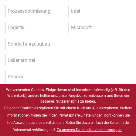
Prozessoptimierung
Intel
Logistik
Microsoft
Sonderfahrzeugbau
Lebensmittel
Pharma
Wir verwenden Cookies. Einige davon sind technisch notwendig (z.B. für den
Industrie 4.0 / IIOT / Smart
Warenkorb), andere helfen uns, unser Angebot zu verbessern und Ihnen ein
Factory
besseres Nutzererlebnis zu bieten.
Folgende Cookies akzeptieren Sie mit einem Klick auf Alle akzeptieren. Weitere
Gesundheitswesen
Informationen finden Sie in den Privatsphäre-Einstellungen, dort können Sie
Ihre Auswahl auch jederzeit ändern. Rufen Sie dazu einfach die Seite mit der
Datenschutzerklärung auf.
Zu unseren Datenschutzbestimmungen.
Marine