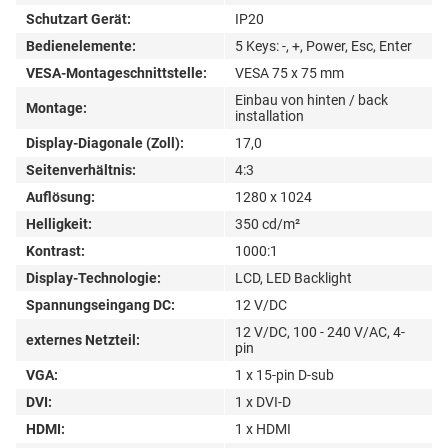
Schutzart Gerät:
IP20
Bedienelemente:
5 Keys: -, +, Power, Esc, Enter
VESA-Montageschnittstelle:
VESA 75 x 75 mm
Einbau von hinten / back
Montage:
installation
Display-Diagonale (Zoll):
17,0
Seitenverhältnis:
4:3
Auflösung:
1280 x 1024
Helligkeit:
350 cd/m²
Kontrast:
1000:1
Display-Technologie:
LCD, LED Backlight
Spannungseingang DC:
12 V/DC
12 V/DC, 100 - 240 V/AC, 4-
externes Netzteil:
pin
VGA:
1 x 15-pin D-sub
DVI:
1 x DVI-D
HDMI:
1 x HDMI