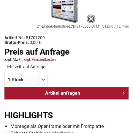
21-Einbau-Industrie-LCD-S17L500-OFM1_oT.png / TL Produkt
Artikel-Nr.:
51701209
Brutto-Preis:
0,00 €
Preis auf Anfrage
zzgl. MwSt.
zzgl. Versandkosten
Lieferzeit: auf Anfrage
Artikel anfragen
HIGHLIGHTS
Montage als Openframe oder mit Frontplatte