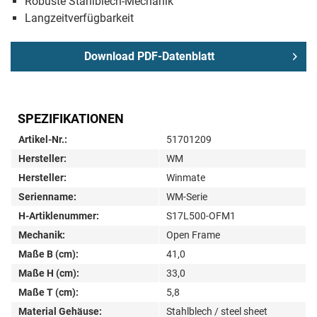
Robuste Stahlblech-Mechanik
Langzeitverfügbarkeit
Download PDF-Datenblatt
SPEZIFIKATIONEN
Artikel-Nr.:
51701209
Hersteller:
WM
Hersteller:
Winmate
Serienname:
WM-Serie
H-Artiklenummer:
S17L500-OFM1
Mechanik:
Open Frame
Maße B (cm):
41,0
Maße H (cm):
33,0
Maße T (cm):
5,8
Material Gehäuse:
Stahlblech / steel sheet