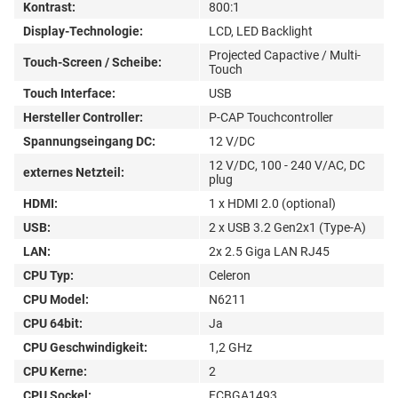
Kontrast:
800:1
Display-Technologie:
LCD, LED Backlight
Projected Capactive / Multi-
Touch-Screen / Scheibe:
Touch
Touch Interface:
USB
Hersteller Controller:
P-CAP Touchcontroller
Spannungseingang DC:
12 V/DC
12 V/DC, 100 - 240 V/AC, DC
externes Netzteil:
plug
HDMI:
1 x HDMI 2.0 (optional)
USB:
2 x USB 3.2 Gen2x1 (Type-A)
LAN:
2x 2.5 Giga LAN RJ45
CPU Typ:
Celeron
CPU Model:
N6211
CPU 64bit:
Ja
CPU Geschwindigkeit:
1,2 GHz
CPU Kerne:
2
CPU Sockel:
FCBGA1493