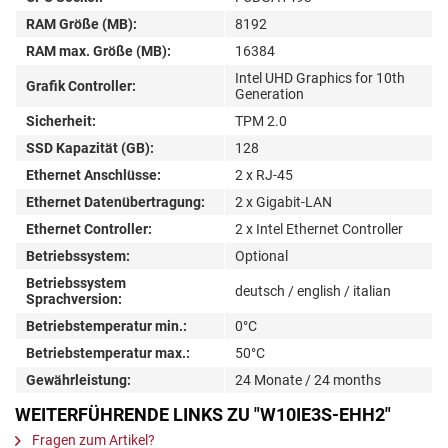
RAM Größe (MB):
8192
RAM max. Größe (MB):
16384
Intel UHD Graphics for 10th
Grafik Controller:
Generation
Sicherheit:
TPM 2.0
SSD Kapazität (GB):
128
Ethernet Anschlüsse:
2 x RJ-45
Ethernet Datenübertragung:
2 x Gigabit-LAN
Ethernet Controller:
2 x Intel Ethernet Controller
Betriebssystem:
Optional
Betriebssystem
deutsch / english / italian
Sprachversion:
Betriebstemperatur min.:
0°C
Betriebstemperatur max.:
50°C
Gewährleistung:
24 Monate / 24 months
WEITERFÜHRENDE LINKS ZU "W10IE3S-EHH2"
Fragen zum Artikel?