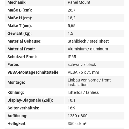
Mechanik:
Panel Mount
Maße B (cm):
26,7
Maße H (cm):
18,2
Maße T (cm):
5,65
Gewicht (kg):
1,5
Material Gehäuse:
Stahlblech / steel sheet
Material Front:
Aluminium / aluminum
Schutzart Front:
IP65
Farbe:
schwarz / black
VESA-Montageschnittstelle:
VESA 75 x 75 mm
Einbau von vorne / front
Montage:
installation
Kühlung:
lüfterlos / fanless
Display-Diagonale (Zoll):
10,1
Seitenverhältnis:
16:9
Auflösung:
1280 x 800
Helligkeit:
350 cd/m²