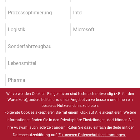
Prozessoptimierung
Intel
Logistik
Microsoft
Sonderfahrzeugbau
Lebensmittel
Pharma
Wir verwenden Cookies. Einige davon sind technisch notwendig (z.B. für den
Industrie 4.0 / IIOT / Smart
Warenkorb), andere helfen uns, unser Angebot zu verbessern und Ihnen ein
Factory
besseres Nutzererlebnis zu bieten.
Folgende Cookies akzeptieren Sie mit einem Klick auf Alle akzeptieren. Weitere
Gesundheitswesen
Informationen finden Sie in den Privatsphäre-Einstellungen, dort können Sie
Ihre Auswahl auch jederzeit ändern. Rufen Sie dazu einfach die Seite mit der
Datenschutzerklärung auf.
Zu unseren Datenschutzbestimmungen.
Marine