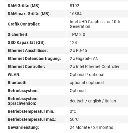
RAM Größe (MB):
8192
RAM max. Größe (MB):
16384
Intel UHD Graphics for 10th
Grafik Controller:
Generation
Sicherheit:
TPM 2.0
SSD Kapazität (GB):
128
Ethernet Anschlüsse:
2 x RJ-45
Ethernet Datenübertragung:
2 x Gigabit-LAN
Ethernet Controller:
2 x Intel Ethernet Controller
WLAN:
Optional / optional
Bluetooth:
optional / optional
Betriebssystem:
Optional
Betriebssystem
deutsch / english / italian
Sprachversion:
Betriebstemperatur min.:
0°C
Betriebstemperatur max.:
50°C
Gewährleistung:
24 Monate / 24 months