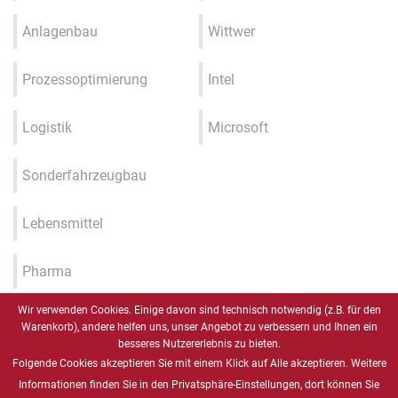
Anlagenbau
Wittwer
Prozessoptimierung
Intel
Logistik
Microsoft
Sonderfahrzeugbau
Lebensmittel
Pharma
Wir verwenden Cookies. Einige davon sind technisch notwendig (z.B. für den
Industrie 4.0 / IIOT / Smart
Warenkorb), andere helfen uns, unser Angebot zu verbessern und Ihnen ein
Factory
besseres Nutzererlebnis zu bieten.
Folgende Cookies akzeptieren Sie mit einem Klick auf Alle akzeptieren. Weitere
Gesundheitswesen
Informationen finden Sie in den Privatsphäre-Einstellungen, dort können Sie