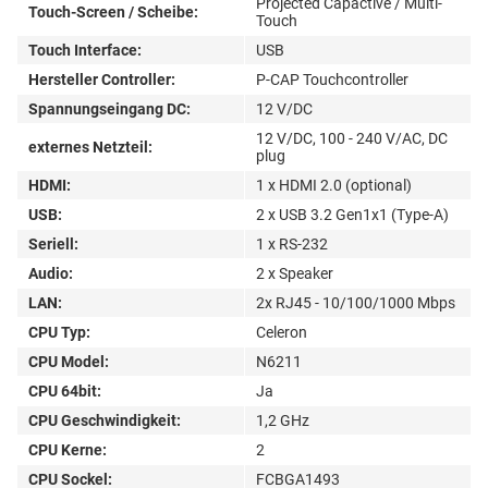
Projected Capactive / Multi-
Touch-Screen / Scheibe:
Touch
Touch Interface:
USB
Hersteller Controller:
P-CAP Touchcontroller
Spannungseingang DC:
12 V/DC
12 V/DC, 100 - 240 V/AC, DC
externes Netzteil:
plug
HDMI:
1 x HDMI 2.0 (optional)
USB:
2 x USB 3.2 Gen1x1 (Type-A)
Seriell:
1 x RS-232
Audio:
2 x Speaker
LAN:
2x RJ45 - 10/100/1000 Mbps
CPU Typ:
Celeron
CPU Model:
N6211
CPU 64bit:
Ja
CPU Geschwindigkeit:
1,2 GHz
CPU Kerne:
2
CPU Sockel:
FCBGA1493