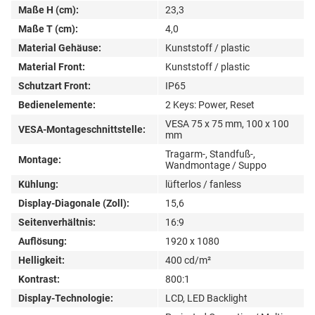
Maße H (cm):
23,3
Maße T (cm):
4,0
Material Gehäuse:
Kunststoff / plastic
Material Front:
Kunststoff / plastic
Schutzart Front:
IP65
Bedienelemente:
2 Keys: Power, Reset
VESA 75 x 75 mm, 100 x 100
VESA-Montageschnittstelle:
mm
Tragarm-, Standfuß-,
Montage:
Wandmontage / Suppo
Kühlung:
lüfterlos / fanless
Display-Diagonale (Zoll):
15,6
Seitenverhältnis:
16:9
Auflösung:
1920 x 1080
Helligkeit:
400 cd/m²
Kontrast:
800:1
Display-Technologie:
LCD, LED Backlight