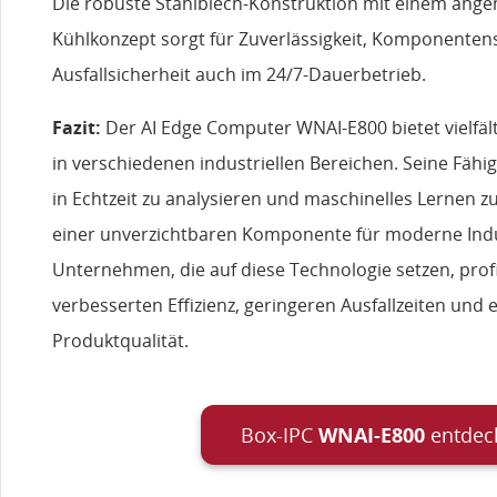
Die robuste Stahlblech-Konstruktion mit einem ang
Kühlkonzept sorgt für Zuverlässigkeit, Komponenten
Ausfallsicherheit auch im 24/7-Dauerbetrieb.
Fazit:
Der AI Edge Computer WNAI-E800 bietet vielfäl
in verschiedenen industriellen Bereichen. Seine Fäh
in Echtzeit zu analysieren und maschinelles Lernen zu
einer unverzichtbaren Komponente für moderne In
Unternehmen, die auf diese Technologie setzen, profi
verbesserten Effizienz, geringeren Ausfallzeiten und
Produktqualität.
Box-IPC
WNAI-E800
entdec