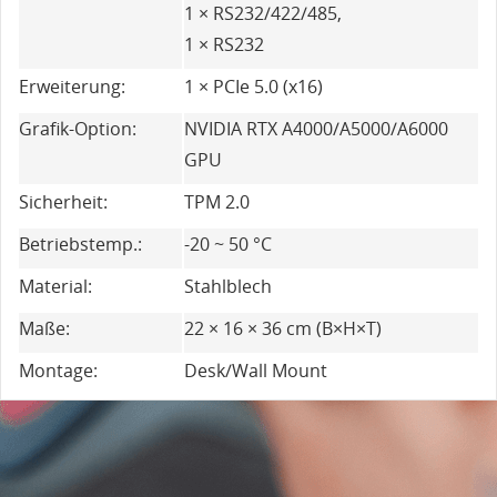
1 × RS232/422/485,
1 × RS232
Erweiterung:
1 × PCIe 5.0 (x16)
Grafik-Option:
NVIDIA RTX A4000/A5000/A6000
GPU
Sicherheit:
TPM 2.0
Betriebstemp.:
-20 ~ 50 °C
Material:
Stahlblech
Maße:
22 × 16 × 36 cm (B×H×T)
Montage:
Desk/Wall Mount