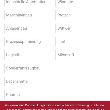
Industrielle Automation
Winmate
Maschinenbau
Protech
Anlagenbau
Wittwer
Prozessoptimierung
Intel
Logistik
Microsoft
Sonderfahrzeugbau
Lebensmittel
Pharma
Wir verwenden Cookies. Einige davon sind technisch notwendig (z.B. für den
Industrie 4.0 / IIOT / Smart