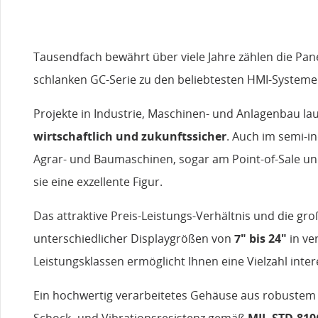
Tausendfach bewährt über viele Jahre zählen die Pan
schlanken GC-Serie zu den beliebtesten HMI-Systeme
Projekte in Industrie, Maschinen- und Anlagenbau la
wirtschaftlich und zukunftssicher
. Auch im semi-in
Agrar- und Baumaschinen, sogar am Point-of-Sale un
sie eine exzellente Figur.
Das attraktive Preis-Leistungs-Verhältnis und die gr
unterschiedlicher Displaygrößen von
7" bis 24"
in v
Leistungsklassen ermöglicht Ihnen eine Vielzahl int
Ein hochwertig verarbeitetes Gehäuse aus robustem 
Schock- und Vibrationsresistenz gemäß
MIL-STD-810