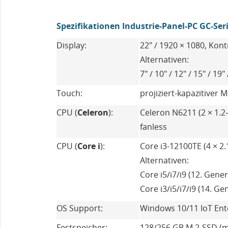
Spezifikationen Industrie-Panel-PC GC-Ser
Display:
22" / 1920 × 1080, Kont
Alternativen:
7" / 10" / 12" / 15" / 19" 
Touch:
projiziert-kapazitiver 
CPU (
Celeron
):
Celeron N6211 (2 × 1.2
fanless
CPU (
Core i
):
Core i3-12100TE (4 × 2.
Alternativen:
Core i5/i7/i9 (12. Gene
Core i3/i5/i7/i9 (14. Ge
OS Support:
Windows 10/11 IoT Ent
Festspeicher:
128/256 GB M.2-SSD (ma