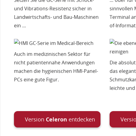
und Vibrations-Resistenz sicher in
sinnvollen 
Landwirtschafts- und Bau-Maschinen
Terminal am
ein …
of-Informat
Auch im medizinischen Sektor für
nicht patientennahe Anwendungen
Die absolu
machen die hygienischen HMI-Panel-
das elegan
PCs eine gute Figur.
Schmutzkan
leichte und
Version
Celeron
entdecken
Versi