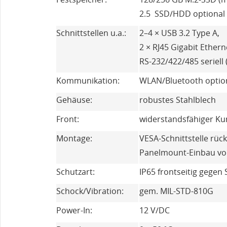
2.5 SSD/HDD optional
Schnittstellen u.a.:
2–4 × USB 3.2 Type A,
2 × RJ45 Gigabit Ethern
RS-232/422/485 seriell
Kommunikation:
WLAN/Bluetooth optio
Gehäuse:
robustes Stahlblech
Front:
widerstandsfähiger Ku
Montage:
VESA-Schnittstelle rück
Panelmount-Einbau vo
Schutzart:
IP65 frontseitig gegen
Schock/Vibration:
gem. MIL-STD-810G
Power-In:
12 V/DC