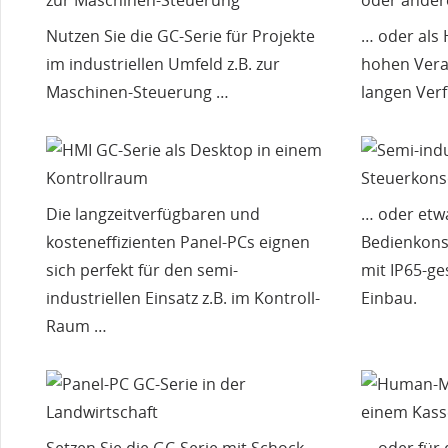
Nutzen Sie die GC-Serie für Projekte
… oder als
im industriellen Umfeld z.B. zur
hohen Vera
Maschinen-Steuerung …
langen Verf
Die langzeitverfügbaren und
… oder etw
kosteneffizienten Panel-PCs eignen
Bedienkonso
sich perfekt für den semi-
mit IP65-ge
industriellen Einsatz z.B. im Kontroll-
Einbau.
Raum …
Setzen Sie die GC-Serie mit Schock-
… oder für 