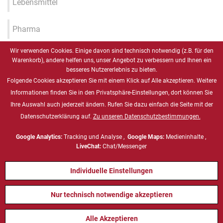
Lebensmittel
Pharma
Wir verwenden Cookies. Einige davon sind technisch notwendig (z.B. für den
Industrie 4.0 / IIOT / Smart
Warenkorb), andere helfen uns, unser Angebot zu verbessern und Ihnen ein
Factory
besseres Nutzererlebnis zu bieten.
Folgende Cookies akzeptieren Sie mit einem Klick auf Alle akzeptieren. Weitere
Gesundheitswesen
Informationen finden Sie in den Privatsphäre-Einstellungen, dort können Sie
Ihre Auswahl auch jederzeit ändern. Rufen Sie dazu einfach die Seite mit der
Datenschutzerklärung auf.
Zu unseren Datenschutzbestimmungen.
Marine
Google Analytics:
Tracking und Analyse ,
Google Maps:
Medieninhalte ,
Energie & Chemie, ATEX
LiveChat:
Chat/Messenger
Individuelle Einstellungen
Defense
Nur technisch notwendige akzeptieren
Alle Akzeptieren