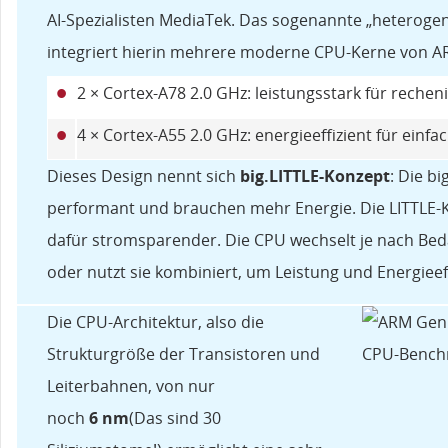
AI-Spezialisten MediaTek. Das sogenannte „heteroge
integriert hierin mehrere moderne CPU-Kerne von A
•
2 × Cortex-A78 2.0 GHz: leistungsstark für reche
•
4 × Cortex-A55 2.0 GHz: energieeffizient für einf
Dieses Design nennt sich
big.LITTLE-Konzept
: Die bi
performant und brauchen mehr Energie. Die LITTLE-Ke
dafür stromsparender. Die CPU wechselt je nach Bed
oder nutzt sie kombiniert, um Leistung und Energieef
Die CPU-Architektur, also die
Strukturgröße der Transistoren und
Leiterbahnen, von nur
noch
6 nm
(Das sind 30