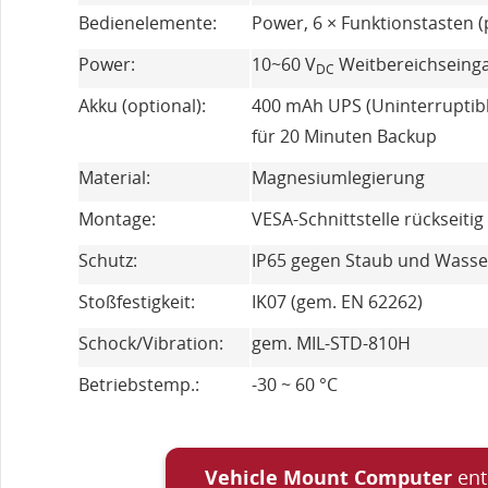
Bedienelemente:
Power, 6 × Funktionstasten
Power:
10~60 V
Weitbereichseing
DC
Akku (optional):
400 mAh UPS (Uninterruptib
für 20 Minuten Backup
Material:
Magnesiumlegierung
Montage:
VESA-Schnittstelle rückseitig
Schutz:
IP65 gegen Staub und Wasse
Stoßfestigkeit:
IK07 (gem. EN 62262)
Schock/Vibration:
gem. MIL-STD-810H
Betriebstemp.:
-30 ~ 60 °C
Vehicle Mount Computer
en