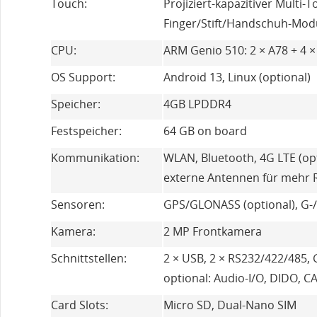
Touch:
Projiziert-kapazitiver Multi-T
Finger/Stift/Handschuh-Modu
CPU:
ARM Genio 510: 2 × A78 + 4 ×
OS Support:
Android 13, Linux (optional)
Speicher:
4GB LPDDR4
Festspeicher:
64 GB on board
Kommunikation:
WLAN, Bluetooth, 4G LTE (opt
externe Antennen für mehr R
Sensoren:
GPS/GLONASS (optional), G-/
Kamera:
2 MP Frontkamera
Schnittstellen:
2 × USB, 2 × RS232/422/485, 
optional: Audio-I/O, DIDO, 
Card Slots:
Micro SD, Dual-Nano SIM