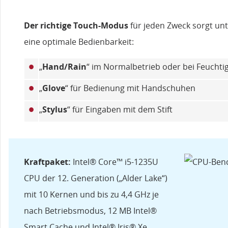
Der richtige Touch-Modus
für jeden Zweck sorgt un
eine optimale Bedienbarkeit:
•
„
Hand/Rain
“ im Normalbetrieb oder bei Feuchtig
•
„
Glove
“ für Bedienung mit Handschuhen
•
„
Stylus
“ für Eingaben mit dem Stift
Kraftpaket:
Intel® Core™ i5-1235U
CPU der 12. Generation („Alder Lake“)
mit 10 Kernen und bis zu 4,4 GHz je
nach Betriebsmodus, 12 MB Intel®
Smart Cache und Intel® Iris® Xe