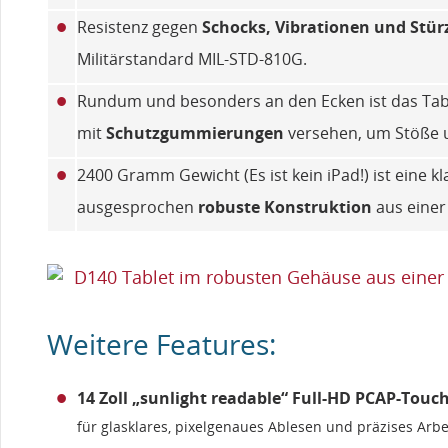
•
Resistenz gegen
Schocks, Vibrationen und Stür
Militärstandard MIL‑STD‑810G.
•
Rundum und besonders an den Ecken ist das Tab
mit
Schutzgummierungen
versehen, um Stöße 
•
2400 Gramm Gewicht (Es ist kein iPad!) ist eine kl
ausgesprochen
robuste Konstruktion
aus eine
Weitere Features:
•
14 Zoll „sunlight readable“ Full-HD PCAP-Touc
für glasklares, pixelgenaues Ablesen und präzises Ar