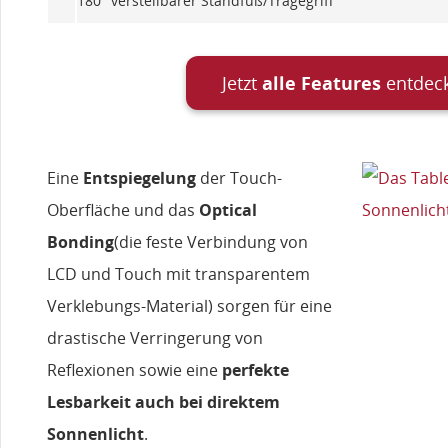
180° verstellbarer Standfuß/Tragegriff
Jetzt
alle Features
entdec
Eine
Entspiegelung
der Touch-
Oberfläche und das
Optical
Bonding
(die feste Verbindung von
LCD und Touch mit transparentem
Verklebungs-Material) sorgen für eine
drastische Verringerung von
Reflexionen sowie eine
perfekte
Lesbarkeit auch bei direktem
Sonnenlicht
.