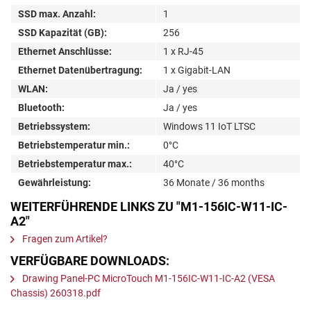
SSD max. Anzahl:
1
SSD Kapazität (GB):
256
Ethernet Anschlüsse:
1 x RJ-45
Ethernet Datenübertragung:
1 x Gigabit-LAN
WLAN:
Ja / yes
Bluetooth:
Ja / yes
Betriebssystem:
Windows 11 IoT LTSC
Betriebstemperatur min.:
0°C
Betriebstemperatur max.:
40°C
Gewährleistung:
36 Monate / 36 months
WEITERFÜHRENDE LINKS ZU "M1-156IC-W11-IC-
A2"
Fragen zum Artikel?
VERFÜGBARE DOWNLOADS:
Drawing Panel-PC MicroTouch M1-156IC-W11-IC-A2 (VESA
Chassis) 260318.pdf