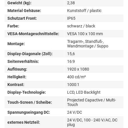
Gewicht (kg):
2,38
Material Gehäuse:
Kunststoff / plastic
Schutzart Front:
IP65
Farbe:
schwarz / black
VESA-Montageschnittstelle:
VESA 100 x 100 mm
Tragarm-, Standfuß-,
Montage:
Wandmontage / Suppo
Display-Diagonale (Zoll):
15,6
Seitenverhältnis:
16:9
Auflösung:
1920 x 1080
Helligkeit:
400 cd/m²
Kontrast:
1000:1
Display-Technologie:
LCD, LED Backlight
Projected Capactive / Multi-
Touch-Screen / Scheibe:
Touch
Spannungseingang DC:
24 V/DC
24 V/DC, 100 - 240 V/AC, DC
externes Netzteil:
plug