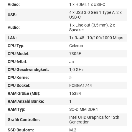
Video:
1 x HDMI, 1 x USB-C
4 x USB 3.0 Gen 1 Type A, 2 x
USB:
USB-C
1 x Line-out (3,5 mm), 2 x
Audio:
Speaker
LAN:
1x RJ45 - 10/100/1000 Mbps
CPU Typ:
Celeron
CPU Model:
7305E
CPU 64bit:
Ja
CPU Geschwindigkeit:
1,0 GHz
CPU Kerne:
5
CPU Sockel:
FCBGA1744
RAM Größe (MB):
16384
RAM Anzahl Bänke:
1
RAM Typ:
SO-DIMM DDR4
Intel UHD Graphics for 12th
Grafik Controller:
Generation
SSD Bauform:
M.2