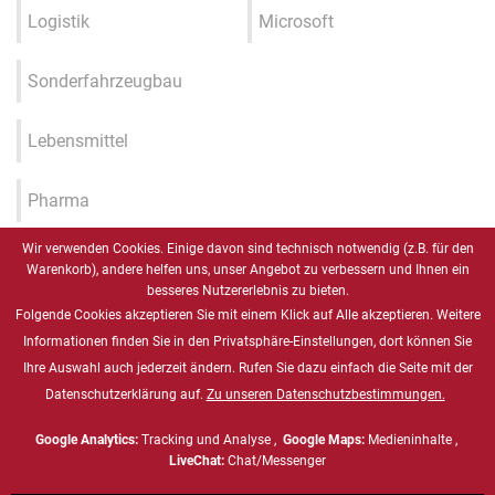
Logistik
Microsoft
Sonderfahrzeugbau
Lebensmittel
Pharma
Wir verwenden Cookies. Einige davon sind technisch notwendig (z.B. für den
Industrie 4.0 / IIOT / Smart
Warenkorb), andere helfen uns, unser Angebot zu verbessern und Ihnen ein
Factory
besseres Nutzererlebnis zu bieten.
Folgende Cookies akzeptieren Sie mit einem Klick auf Alle akzeptieren. Weitere
Gesundheitswesen
Informationen finden Sie in den Privatsphäre-Einstellungen, dort können Sie
Ihre Auswahl auch jederzeit ändern. Rufen Sie dazu einfach die Seite mit der
Datenschutzerklärung auf.
Zu unseren Datenschutzbestimmungen.
Marine
Google Analytics:
Tracking und Analyse ,
Google Maps:
Medieninhalte ,
Energie & Chemie, ATEX
LiveChat:
Chat/Messenger