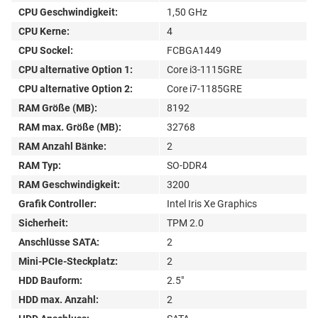
CPU Geschwindigkeit:
1,50 GHz
CPU Kerne:
4
CPU Sockel:
FCBGA1449
CPU alternative Option 1:
Core i3-1115GRE
CPU alternative Option 2:
Core i7-1185GRE
RAM Größe (MB):
8192
RAM max. Größe (MB):
32768
RAM Anzahl Bänke:
2
RAM Typ:
SO-DDR4
RAM Geschwindigkeit:
3200
Grafik Controller:
Intel Iris Xe Graphics
Sicherheit:
TPM 2.0
Anschlüsse SATA:
2
Mini-PCIe-Steckplatz:
2
HDD Bauform:
2.5"
HDD max. Anzahl:
2