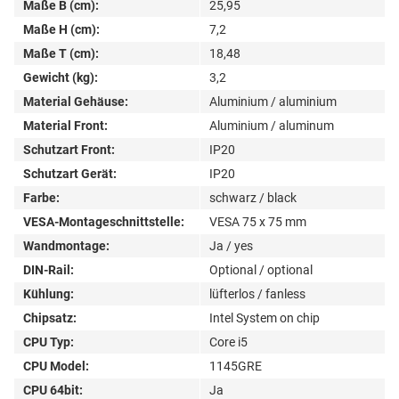
Maße B (cm):
25,95
Maße H (cm):
7,2
Maße T (cm):
18,48
Gewicht (kg):
3,2
Material Gehäuse:
Aluminium / aluminium
Material Front:
Aluminium / aluminum
Schutzart Front:
IP20
Schutzart Gerät:
IP20
Farbe:
schwarz / black
VESA-Montageschnittstelle:
VESA 75 x 75 mm
Wandmontage:
Ja / yes
DIN-Rail:
Optional / optional
Kühlung:
lüfterlos / fanless
Chipsatz:
Intel System on chip
CPU Typ:
Core i5
CPU Model:
1145GRE
CPU 64bit:
Ja