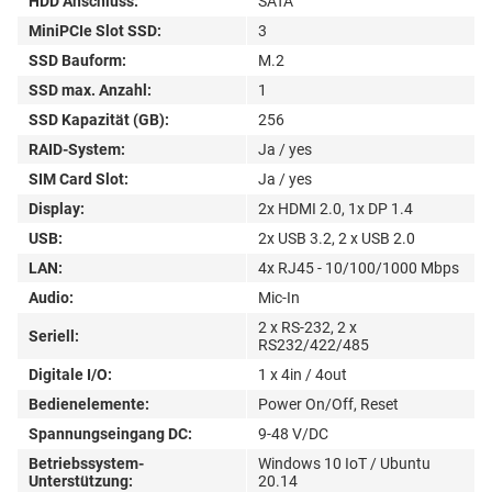
HDD Anschluss:
SATA
MiniPCIe Slot SSD:
3
SSD Bauform:
M.2
SSD max. Anzahl:
1
SSD Kapazität (GB):
256
RAID-System:
Ja / yes
SIM Card Slot:
Ja / yes
Display:
2x HDMI 2.0, 1x DP 1.4
USB:
2x USB 3.2, 2 x USB 2.0
LAN:
4x RJ45 - 10/100/1000 Mbps
Audio:
Mic-In
2 x RS-232, 2 x
Seriell:
RS232/422/485
Digitale I/O:
1 x 4in / 4out
Bedienelemente:
Power On/Off, Reset
Spannungseingang DC:
9-48 V/DC
Betriebssystem-
Windows 10 IoT / Ubuntu
Unterstützung:
20.14