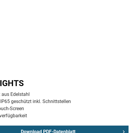
ng) / Multitouch-Screen, projiziert-kapazitiv (PCAP)
IGHTS
 aus Edelstahl
P65 geschützt inkl. Schnittstellen
ouch-Screen
verfügbarkeit
Download PDF-Datenblatt