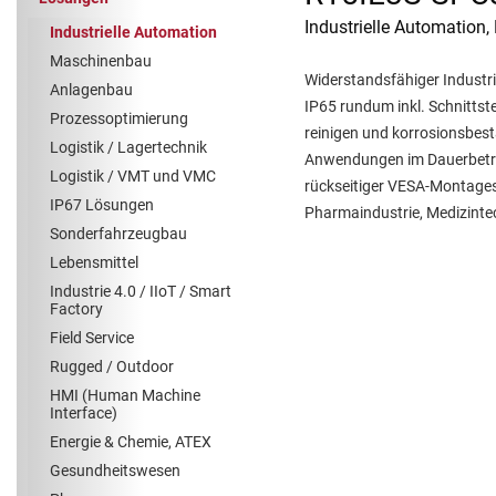
Industrielle Automation, 
Industrielle Automation
Maschinenbau
Widerstandsfähiger Industr
Anlagenbau
IP65 rundum inkl. Schnittste
Prozessoptimierung
reinigen und korrosionsbestä
Logistik / Lagertechnik
Anwendungen im Dauerbetrie
Logistik / VMT und VMC
rückseitiger VESA-Montagesc
IP67 Lösungen
Pharmaindustrie, Medizintec
Sonderfahrzeugbau
Lebensmittel
Industrie 4.0 / IIoT / Smart
Factory
Field Service
Rugged / Outdoor
HMI (Human Machine
Interface)
Energie & Chemie, ATEX
Gesundheitswesen