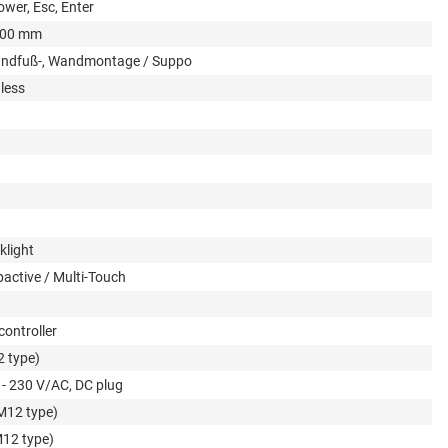
Power, Esc, Enter
100 mm
andfuß-, Wandmontage / Suppo
nless
klight
active / Multi-Touch
ontroller
 type)
 - 230 V/AC, DC plug
(M12 type)
M12 type)