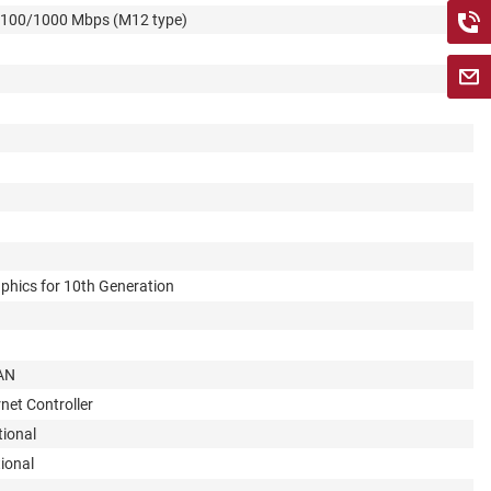
/100/1000 Mbps (M12 type)
phics for 10th Generation
LAN
rnet Controller
tional
tional