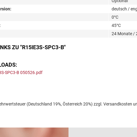
Optional
rsion:
deutsch / engl
0°C
:
45°C
24 Monate /
NKS ZU "R15IE3S-SPC3-B"
LOADS:
3S-SPC3-B 050526.pdf
l. Mehrwertsteuer (Deutschland 19%, Österreich 20%) zzgl. Versandkoste