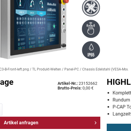
3-B-Front-left.png / TL Produkt-Welten / Panel-PC / Chassis Edelstahl (VESA-Mounti
rage
HIGHL
Artikel-Nr.:
23152662
Brutto-Preis:
0,00 €
Komplett
Rundum I
P-CAP T
Langzeit
Artikel anfragen