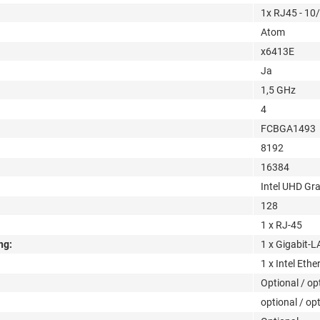
1x RJ45 - 10
Atom
x6413E
Ja
1,5 GHz
4
FCBGA1493
8192
16384
Intel UHD Gra
128
1 x RJ-45
ng:
1 x Gigabit-
1 x Intel Ethe
Optional / op
optional / op