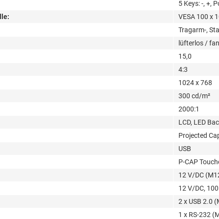
5 Keys: -, +, 
le:
VESA 100 x 
Tragarm-, St
lüfterlos / fa
15,0
4:3
1024 x 768
300 cd/m²
2000:1
LCD, LED Bac
Projected Cap
USB
P-CAP Touchc
12 V/DC (M12
12 V/DC, 100
2 x USB 2.0 
1 x RS-232 (