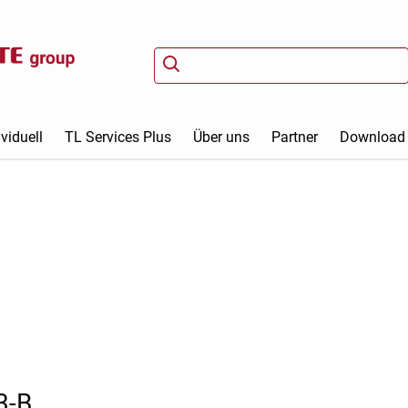
viduell
TL Services Plus
Über uns
Partner
Download
3-B