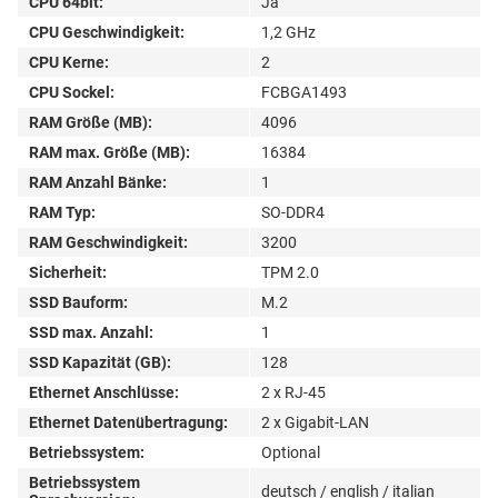
CPU 64bit:
Ja
CPU Geschwindigkeit:
1,2 GHz
CPU Kerne:
2
CPU Sockel:
FCBGA1493
RAM Größe (MB):
4096
RAM max. Größe (MB):
16384
RAM Anzahl Bänke:
1
RAM Typ:
SO-DDR4
RAM Geschwindigkeit:
3200
Sicherheit:
TPM 2.0
SSD Bauform:
M.2
SSD max. Anzahl:
1
SSD Kapazität (GB):
128
Ethernet Anschlüsse:
2 x RJ-45
Ethernet Datenübertragung:
2 x Gigabit-LAN
Betriebssystem:
Optional
Betriebssystem
deutsch / english / italian