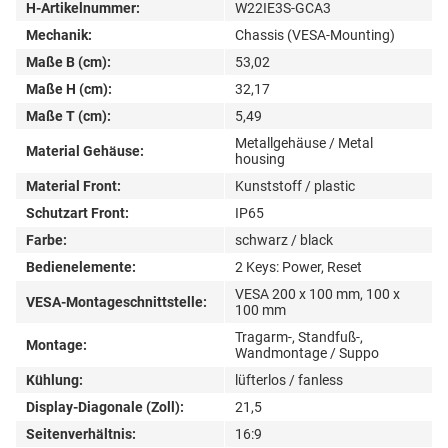
H-Artikelnummer:
W22IE3S-GCA3
Mechanik:
Chassis (VESA-Mounting)
Maße B (cm):
53,02
Maße H (cm):
32,17
Maße T (cm):
5,49
Metallgehäuse / Metal
Material Gehäuse:
housing
Material Front:
Kunststoff / plastic
Schutzart Front:
IP65
Farbe:
schwarz / black
Bedienelemente:
2 Keys: Power, Reset
VESA 200 x 100 mm, 100 x
VESA-Montageschnittstelle:
100 mm
Tragarm-, Standfuß-,
Montage:
Wandmontage / Suppo
Kühlung:
lüfterlos / fanless
Display-Diagonale (Zoll):
21,5
Seitenverhältnis:
16:9