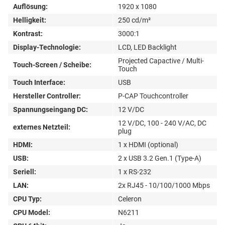
Auflösung:
1920 x 1080
Helligkeit:
250 cd/m²
Kontrast:
3000:1
Display-Technologie:
LCD, LED Backlight
Projected Capactive / Multi-
Touch-Screen / Scheibe:
Touch
Touch Interface:
USB
Hersteller Controller:
P-CAP Touchcontroller
Spannungseingang DC:
12 V/DC
12 V/DC, 100 - 240 V/AC, DC
externes Netzteil:
plug
HDMI:
1 x HDMI (optional)
USB:
2 x USB 3.2 Gen.1 (Type-A)
Seriell:
1 x RS-232
LAN:
2x RJ45 - 10/100/1000 Mbps
CPU Typ:
Celeron
CPU Model:
N6211