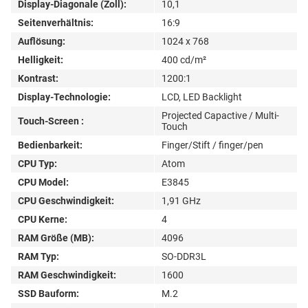
Display-Diagonale (Zoll):
10,1
Seitenverhältnis:
16:9
Auflösung:
1024 x 768
Helligkeit:
400 cd/m²
Kontrast:
1200:1
Display-Technologie:
LCD, LED Backlight
Projected Capactive / Multi-
Touch-Screen :
Touch
Bedienbarkeit:
Finger/Stift / finger/pen
CPU Typ:
Atom
CPU Model:
E3845
CPU Geschwindigkeit:
1,91 GHz
CPU Kerne:
4
RAM Größe (MB):
4096
RAM Typ:
SO-DDR3L
RAM Geschwindigkeit:
1600
SSD Bauform:
M.2