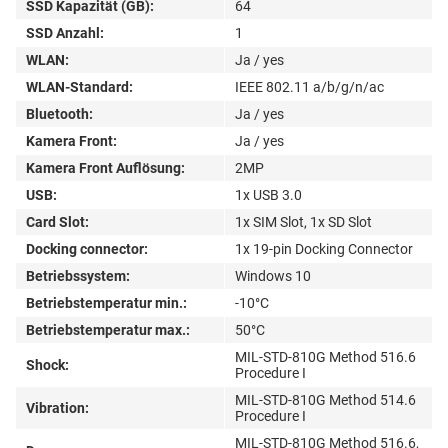
SSD Kapazität (GB):
64
SSD Anzahl:
1
WLAN:
Ja / yes
WLAN-Standard:
IEEE 802.11 a/b/g/n/ac
Bluetooth:
Ja / yes
Kamera Front:
Ja / yes
Kamera Front Auflösung:
2MP
USB:
1x USB 3.0
Card Slot:
1x SIM Slot, 1x SD Slot
Docking connector:
1x 19-pin Docking Connector
Betriebssystem:
Windows 10
Betriebstemperatur min.:
-10°C
Betriebstemperatur max.:
50°C
MIL-STD-810G Method 516.6
Shock:
Procedure I
MIL-STD-810G Method 514.6
Vibration:
Procedure I
MIL-STD-810G Method 516.6,