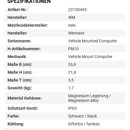
SPEZIFIKATIONEN
Artikel-Nr.:
23100493
Hersteller:
WM
MatchcodeHersteller:
nein
Hersteller:
Winmate
Serienname:
Vehicle Mounted Computer
H-Artikelnummer:
FM10
Mechanik:
Vehicle Mount Computer
Maße B (cm):
26,8
Maße H (cm):
21,4
Maße T (cm):
3,5
Gewicht (kg):
1,7
Magnesium Legierung /
Material Gehäuse:
Magnesium alloy
Schutzart Gerät:
IP65
Farbe:
Schwarz / black
Kühlung:
lüfterlos / fanless