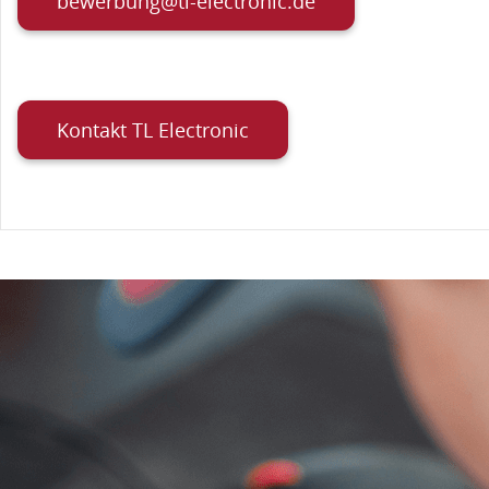
bewerbung@tl-electronic.de
Kontakt TL Electronic