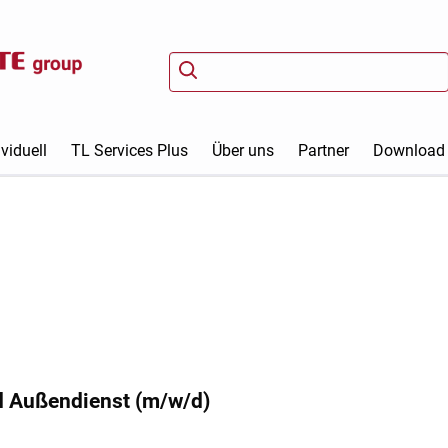
viduell
TL Services Plus
Über uns
Partner
Download
d Außendienst (m/w/d)