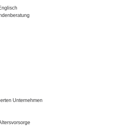
Englisch
undenberatung
ntierten Unternehmen
Altersvorsorge