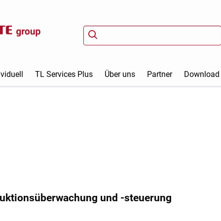
viduell
TL Services Plus
Über uns
Partner
Download
duktionsüberwachung und -steuerung