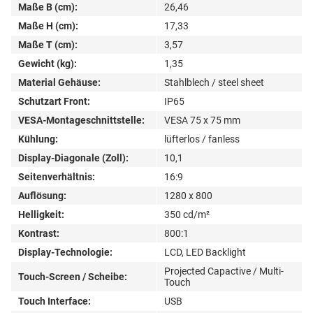
Maße B (cm):
26,46
Maße H (cm):
17,33
Maße T (cm):
3,57
Gewicht (kg):
1,35
Material Gehäuse:
Stahlblech / steel sheet
Schutzart Front:
IP65
VESA-Montageschnittstelle:
VESA 75 x 75 mm
Kühlung:
lüfterlos / fanless
Display-Diagonale (Zoll):
10,1
Seitenverhältnis:
16:9
Auflösung:
1280 x 800
Helligkeit:
350 cd/m²
Kontrast:
800:1
Display-Technologie:
LCD, LED Backlight
Projected Capactive / Multi-
Touch-Screen / Scheibe:
Touch
Touch Interface:
USB