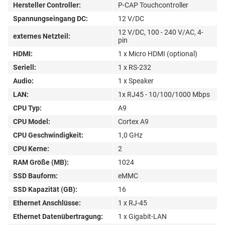
Hersteller Controller:
P-CAP Touchcontroller
Spannungseingang DC:
12 V/DC
12 V/DC, 100 - 240 V/AC, 4-
externes Netzteil:
pin
HDMI:
1 x Micro HDMI (optional)
Seriell:
1 x RS-232
Audio:
1 x Speaker
LAN:
1x RJ45 - 10/100/1000 Mbps
CPU Typ:
A9
CPU Model:
Cortex A9
CPU Geschwindigkeit:
1,0 GHz
CPU Kerne:
2
RAM Größe (MB):
1024
SSD Bauform:
eMMC
SSD Kapazität (GB):
16
Ethernet Anschlüsse:
1 x RJ-45
Ethernet Datenübertragung:
1 x Gigabit-LAN