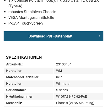
1 x Console Port (Mini USB), 1 x USB OTG, 1 x USB 2.0
(Type-A)
robustes Stahlblech-Chassis
VESA-Montageschnittstelle
P-CAP Touch-Screen
Download PDF-Datenblatt
SPEZIFIKATIONEN
Artikel-Nr.:
23100454
Hersteller:
WM
MatchcodeHersteller:
nein
Hersteller:
Winmate
Serienname:
S-Series
H-Artikelnummer:
W10FA3S-PCH2-PoE
Mechanik:
Chassis (VESA-Mounting)