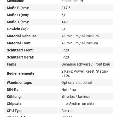
Mechanik:
Embedded-PC
Maße B (cm):
217,5
Maße H (cm):
5,0
Maße T (cm):
14,8
Gewicht (kg):
2,0
Material Gehäuse:
Aluminium / aluminium
Material Front:
Aluminium / aluminum
Schutzart Front:
IP20
Schutzart Gerät:
IP20
Farbe:
Gehäuse schwarz / Front blau
2 Keys: Power, Reset, Status-
Bedienelemente:
LEDs
Wandmontage:
Optional / optional
DIN-Rail:
Nein / no
Kühlung:
lüfterlos / fanless
Chipsatz:
Intel System on chip
CPU Typ:
Celeron