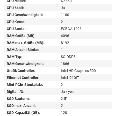
CPU Model:
N3350
CPU 64bit:
Ja
CPU Geschwindigkeit:
1100
CPU Kerne:
2
CPU Sockel:
FCBGA 1296
RAM Größe (MB):
4096
RAM max. Größe (MB):
8192
RAM Anzahl Bänke:
1
RAM Typ:
SO-DDR3L
RAM Geschwindigkeit:
1866
Grafik Controller:
Intel HD Graphics 500
Ethernet Controller:
Intel I210IT
Mini-PCIe-Steckplatz:
2
Digital I/O:
Ja / yes
SSD Bauform:
2.5"
SSD max. Anzahl:
2
SSD Kapazität (GB):
120