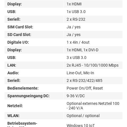
Display:
1x HDMI
USB:
1x USB 3.0
Seriell:
2 x RS-232
SIM Card Slot:
Ja / yes
SD Card Slot:
Ja / yes
Digitale I/O:
1 x 4in / 4out
Display:
1x HDMI, 1x DVI-D
USB:
3 x USB 3.0
LAN:
2x RJ45 - 10/100/1000 Mbps
Audio:
Line-Out, Mic-In
Seriell:
2 x RS-232/422/485
Bedienelemente:
Power On/Off, Reset
Spannungseingang DC:
9-36 V/DC
Optional externes Netzteil 100
Netzteil:
- 240 V/A
WLAN:
Optional / optional
Betriebssystem-
Windows 10 IoT