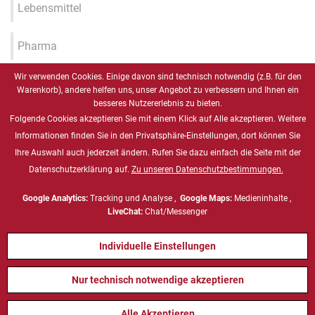
Lebensmittel
Pharma
Wir verwenden Cookies. Einige davon sind technisch notwendig (z.B. für den
Industrie 4.0 / IIOT / Smart
Warenkorb), andere helfen uns, unser Angebot zu verbessern und Ihnen ein
Factory
besseres Nutzererlebnis zu bieten.
Folgende Cookies akzeptieren Sie mit einem Klick auf Alle akzeptieren. Weitere
Gesundheitswesen
Informationen finden Sie in den Privatsphäre-Einstellungen, dort können Sie
Ihre Auswahl auch jederzeit ändern. Rufen Sie dazu einfach die Seite mit der
Datenschutzerklärung auf.
Zu unseren Datenschutzbestimmungen.
Marine
Google Analytics:
Tracking und Analyse ,
Google Maps:
Medieninhalte ,
Energie & Chemie, ATEX
LiveChat:
Chat/Messenger
Individuelle Einstellungen
Defense
Nur technisch notwendige akzeptieren
Alle Akzeptieren