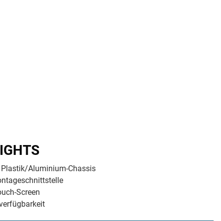
assis (VESA-Mounting) / Multitouch-Screen, projiziert-kapazitiv (PCAP)
IGHTS
 Plastik/Aluminium-Chassis
tageschnittstelle
ouch-Screen
verfügbarkeit