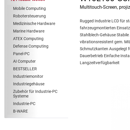
Multitouch-Screen, proji
Mobile Computing
Robotersteuerung
Rugged Industrie LCD für s
Medizinische Hardware
fahrzeugmontierten Einsatz
Marine Hardware
Stahlblech-Gehäuse Stabile
ATEX Computing
vibrationsresistent gem. 
Defense Computing
Schmutzkanten Ausgelegt fü
Panel-PC
Dauerbetrieb Einfache Insta
AI Computer
Langzeitverfügbarkeit
BESTSELLER
Industriemonitor
Industriegehäuse
Zubehör für Industrie-PC
Systeme
Industrie-PC
B-WARE