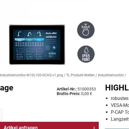
Industriemonitor-W10L100-GCH2-v1.png / TL Produkt-Welten / Industriemonitor / Ch
rage
HIGHL
Artikel-Nr.:
51000353
Brutto-Preis:
0,00 €
robustes
VESA-Mon
P-CAP T
Langzeit
Artikel anfragen