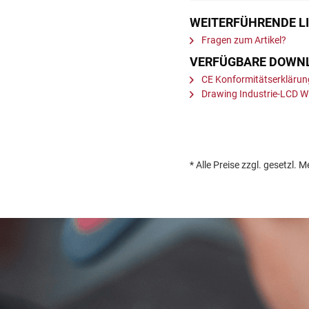
WEITERFÜHRENDE LI
Fragen zum Artikel?
VERFÜGBARE DOWN
CE Konformitätserklär
Drawing Industrie-LCD
* Alle Preise zzgl. gesetz