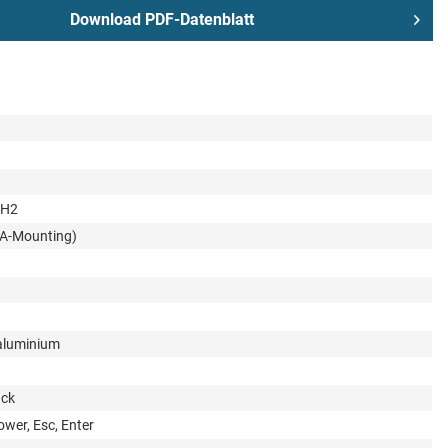
Download PDF-Datenblatt
CH2
SA-Mounting)
aluminium
ack
Power, Esc, Enter