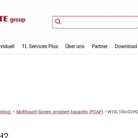
viduell
TL Services Plus
Über uns
Partner
Download
nting)
Multitouch-Screen, projiziert-kapazitiv (PCAP)
W10L100-GCH
H2