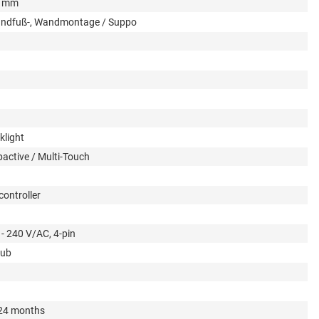
5 mm
andfuß-, Wandmontage / Suppo
klight
active / Multi-Touch
ontroller
- 240 V/AC, 4-pin
sub
 24 months