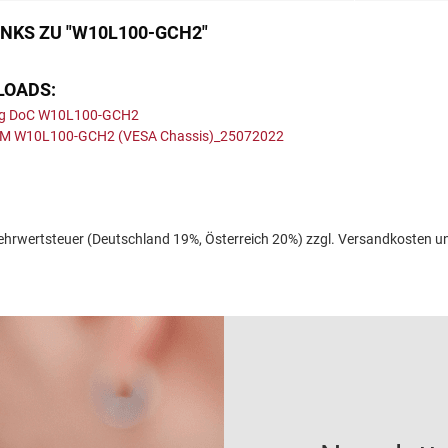
NKS ZU "W10L100-GCH2"
LOADS:
ung DoC W10L100-GCH2
 WM W10L100-GCH2 (VESA Chassis)_25072022
l. Mehrwertsteuer (Deutschland 19%, Österreich 20%) zzgl. Versandkoste