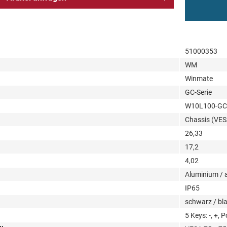
51000353
WM
Winmate
GC-Serie
W10L100-G
Chassis (VE
26,33
17,2
4,02
Aluminium / 
IP65
schwarz / bl
5 Keys: -, +, 