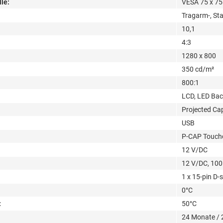
le:
VESA 75 x 7
Tragarm-, St
10,1
4:3
1280 x 800
350 cd/m²
800:1
LCD, LED Bac
Projected Cap
USB
P-CAP Touchc
12 V/DC
12 V/DC, 100 
1 x 15-pin D-
0°C
:
50°C
24 Monate /