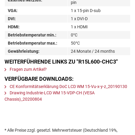
pin
VGA:
1 x 15-pin D-sub
DVI:
1 x DVI-D
HDMI:
1 x HDMI
Betriebstemperatur min.:
0°C
Betriebstemperatur max.:
50°C
Gewährleistung:
24 Monate / 24 months
WEITERFÜHRENDE LINKS ZU "R15L600-CHC3"
Fragen zum Artikel?
VERFÜGBARE DOWNLOADS:
CE Konformitätserklärung DoC LCD WM 15-Vu-x-y-z_20190130
Drawing Industrie-LCD WM 15-VDP-CH (VESA
Chassis)_20200804
* Alle Preise zzgl. gesetzl. Mehrwertsteuer (Deutschland 19%,