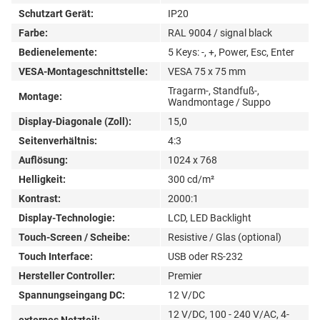
Schutzart Gerät:
IP20
Farbe:
RAL 9004 / signal black
Bedienelemente:
5 Keys: -, +, Power, Esc, Enter
VESA-Montageschnittstelle:
VESA 75 x 75 mm
Tragarm-, Standfuß-,
Montage:
Wandmontage / Suppo
Display-Diagonale (Zoll):
15,0
Seitenverhältnis:
4:3
Auflösung:
1024 x 768
Helligkeit:
300 cd/m²
Kontrast:
2000:1
Display-Technologie:
LCD, LED Backlight
Touch-Screen / Scheibe:
Resistive / Glas (optional)
Touch Interface:
USB oder RS-232
Hersteller Controller:
Premier
Spannungseingang DC:
12 V/DC
12 V/DC, 100 - 240 V/AC, 4-
externes Netzteil: