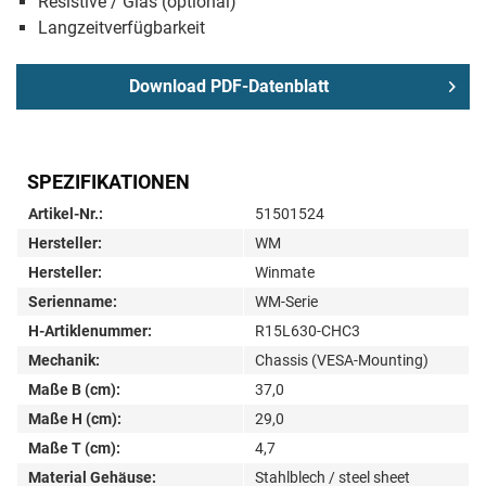
Resistive / Glas (optional)
Langzeitverfügbarkeit
Download PDF-Datenblatt
SPEZIFIKATIONEN
Artikel-Nr.:
51501524
Hersteller:
WM
Hersteller:
Winmate
Serienname:
WM-Serie
H-Artiklenummer:
R15L630-CHC3
Mechanik:
Chassis (VESA-Mounting)
Maße B (cm):
37,0
Maße H (cm):
29,0
Maße T (cm):
4,7
Material Gehäuse:
Stahlblech / steel sheet