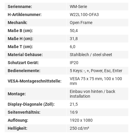
Serienname:
WM-Serie
H-Artiklenummer:
W22L100-OFA3
Mechanik:
Open Frame
Maße B (cm):
50,4
Maße H (cm):
31,8
Maße T (cm):
6,0
Material Gehäuse:
Stahlblech / steel sheet
Schutzart Gerät:
IP20
Bedienelemente:
5 Keys: -, +, Power, Esc, Enter
VESA 75 x 75 mm, 100 x 100
VESA-Montageschnittstelle:
mm
Einbau von hinten / back
Montage:
installation
Display-Diagonale (Zoll):
21,5
Seitenverhältnis:
16:9
Auflösung:
1920 x 1080
Helligkeit:
250 cd/m²