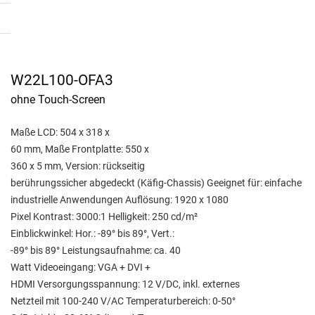
W22L100-OFA3
ohne Touch-Screen
Maße LCD: 504 x 318 x
60 mm, Maße Frontplatte: 550 x
360 x 5 mm, Version: rückseitig
berührungssicher abgedeckt (Käfig-Chassis) Geeignet für: einfache
industrielle Anwendungen Auflösung: 1920 x 1080
Pixel Kontrast: 3000:1 Helligkeit: 250 cd/m²
Einblickwinkel: Hor.: -89° bis 89°, Vert.:
-89° bis 89° Leistungsaufnahme: ca. 40
Watt Videoeingang: VGA + DVI +
HDMI Versorgungsspannung: 12 V/DC, inkl. externes
Netzteil mit 100-240 V/AC Temperaturbereich: 0-50°