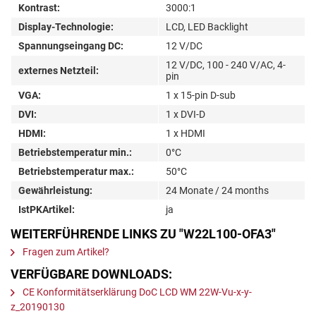
Kontrast:
3000:1
Display-Technologie:
LCD, LED Backlight
Spannungseingang DC:
12 V/DC
12 V/DC, 100 - 240 V/AC, 4-
externes Netzteil:
pin
VGA:
1 x 15-pin D-sub
DVI:
1 x DVI-D
HDMI:
1 x HDMI
Betriebstemperatur min.:
0°C
Betriebstemperatur max.:
50°C
Gewährleistung:
24 Monate / 24 months
IstPKArtikel:
ja
WEITERFÜHRENDE LINKS ZU "W22L100-OFA3"
Fragen zum Artikel?
VERFÜGBARE DOWNLOADS:
CE Konformitätserklärung DoC LCD WM 22W-Vu-x-y-
z_20190130