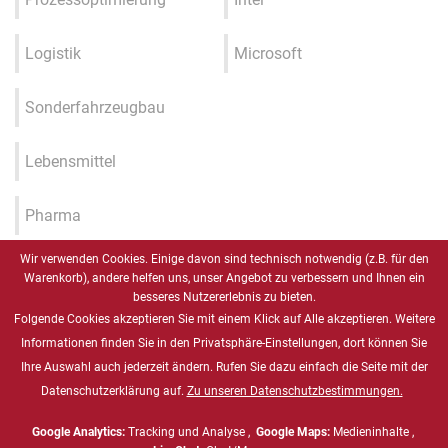
Logistik
Microsoft
Sonderfahrzeugbau
Lebensmittel
Pharma
Wir verwenden Cookies. Einige davon sind technisch notwendig (z.B. für den
Industrie 4.0 / IIOT / Smart
Warenkorb), andere helfen uns, unser Angebot zu verbessern und Ihnen ein
Factory
besseres Nutzererlebnis zu bieten.
Folgende Cookies akzeptieren Sie mit einem Klick auf Alle akzeptieren. Weitere
Gesundheitswesen
Informationen finden Sie in den Privatsphäre-Einstellungen, dort können Sie
Ihre Auswahl auch jederzeit ändern. Rufen Sie dazu einfach die Seite mit der
Datenschutzerklärung auf.
Zu unseren Datenschutzbestimmungen.
Marine
Google Analytics:
Tracking und Analyse ,
Google Maps:
Medieninhalte ,