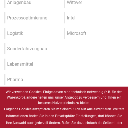
Anlagenbau
Wittwer
Prozessoptimierung
Intel
Logistik
Microsoft
Sonderfahrzeugbau
Lebensmittel
Pharma
Wir verwenden Cookies. Einige davon sind technisch notwendig (z.B. für den
Industrie 4.0 / IIOT / Smart
Warenkorb), andere helfen uns, unser Angebot zu verbessern und Ihnen ein
Factory
besseres Nutzererlebnis zu bieten.
Folgende Cookies akzeptieren Sie mit einem Klick auf Alle akzeptieren. Weitere
Gesundheitswesen
Informationen finden Sie in den Privatsphäre-Einstellungen, dort können Sie
Ihre Auswahl auch jederzeit ändern. Rufen Sie dazu einfach die Seite mit der