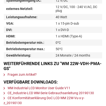
Spannungseingang DC:
12 V/DC
12 V/DC, 100 - 240 V/AC, DC
externes Netzteil:
plug
Leistungsaufnahme:
40 Watt
VGA:
1 x 15-pin D-sub
DVI:
1 x DVI-D
HDMI:
1 x HDMI (Type-A)
Betriebstemperatur min.:
0°C
Betriebstemperatur max.:
50°C
Gewährleistung:
24 Monate / 24 months
WEITERFÜHRENDE LINKS ZU "WM 22W-VDH-PMA-
GS"
Fragen zum Artikel?
VERFÜGBARE DOWNLOADS:
WM Industrial LCD Monitor User Guide V11
CE_Industrie-LCD WM-Serie Gebrauchsanleitung 20190130
CE Konformitätserklärung DoC LCD WM 22W-Vu-x-y-
z_20190130