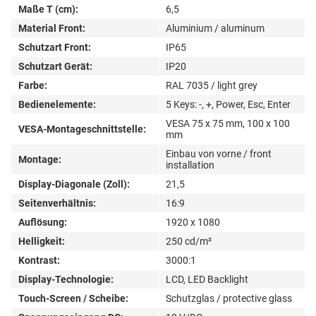
Maße T (cm):
6,5
Material Front:
Aluminium / aluminum
Schutzart Front:
IP65
Schutzart Gerät:
IP20
Farbe:
RAL 7035 / light grey
Bedienelemente:
5 Keys: -, +, Power, Esc, Enter
VESA 75 x 75 mm, 100 x 100
VESA-Montageschnittstelle:
mm
Einbau von vorne / front
Montage:
installation
Display-Diagonale (Zoll):
21,5
Seitenverhältnis:
16:9
Auflösung:
1920 x 1080
Helligkeit:
250 cd/m²
Kontrast:
3000:1
Display-Technologie:
LCD, LED Backlight
Touch-Screen / Scheibe:
Schutzglas / protective glass