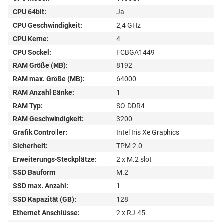
CPU 64bit:
Ja
CPU Geschwindigkeit:
2,4 GHz
CPU Kerne:
4
CPU Sockel:
FCBGA1449
RAM Größe (MB):
8192
RAM max. Größe (MB):
64000
RAM Anzahl Bänke:
1
RAM Typ:
SO-DDR4
RAM Geschwindigkeit:
3200
Grafik Controller:
Intel Iris Xe Graphics
Sicherheit:
TPM 2.0
Erweiterungs-Steckplätze:
2 x M.2 slot
SSD Bauform:
M.2
SSD max. Anzahl:
1
SSD Kapazität (GB):
128
Ethernet Anschlüsse:
2 x RJ-45