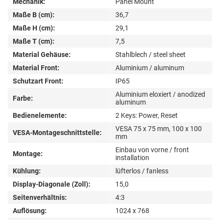
Mechanik:
Panel Mount
Maße B (cm):
36,7
Maße H (cm):
29,1
Maße T (cm):
7,5
Material Gehäuse:
Stahlblech / steel sheet
Material Front:
Aluminium / aluminum
Schutzart Front:
IP65
Aluminium eloxiert / anodized
Farbe:
aluminum
Bedienelemente:
2 Keys: Power, Reset
VESA 75 x 75 mm, 100 x 100
VESA-Montageschnittstelle:
mm
Einbau von vorne / front
Montage:
installation
Kühlung:
lüfterlos / fanless
Display-Diagonale (Zoll):
15,0
Seitenverhältnis:
4:3
Auflösung:
1024 x 768