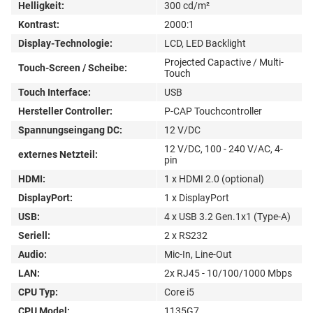
Helligkeit:
300 cd/m²
Kontrast:
2000:1
Display-Technologie:
LCD, LED Backlight
Projected Capactive / Multi-
Touch-Screen / Scheibe:
Touch
Touch Interface:
USB
Hersteller Controller:
P-CAP Touchcontroller
Spannungseingang DC:
12 V/DC
12 V/DC, 100 - 240 V/AC, 4-
externes Netzteil:
pin
HDMI:
1 x HDMI 2.0 (optional)
DisplayPort:
1 x DisplayPort
USB:
4 x USB 3.2 Gen.1x1 (Type-A)
Seriell:
2 x RS232
Audio:
Mic-In, Line-Out
LAN:
2x RJ45 - 10/100/1000 Mbps
CPU Typ:
Core i5
CPU Model:
1135G7