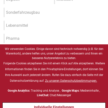
Sonderfahrzeugbau
Lebensmittel
Pharma
Wir verwenden Cookies. Einige davon sind technisch notwendig (z.B. für den
Industrie 4.0 / IIOT / Smart
Warenkorb), andere helfen uns, unser Angebot zu verbessern und Ihnen ein
Factory
besseres Nutzererlebnis zu bieten.
Folgende Cookies akzeptieren Sie mit einem Klick auf Alle akzeptieren. Weitere
Gesundheitswesen
Informationen finden Sie in den Privatsphäre-Einstellungen, dort können Sie
Ihre Auswahl auch jederzeit ändern. Rufen Sie dazu einfach die Seite mit der
Datenschutzerklärung auf.
Zu unseren Datenschutzbestimmungen.
Marine
Google Analytics:
Tracking und Analyse ,
Google Maps:
Medieninhalte ,
Energie & Chemie, ATEX
LiveChat:
Chat/Messenger
Individuelle Einstellungen