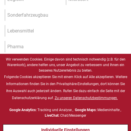
Sonderfahrzeugbau
Lebensmittel
Pharma
Wir verwenden Cookies. Einige davon sind technisch notwendig (z.B. für den
Industrie 4.0 / IIOT / Smart
Warenkorb), andere helfen uns, unser Angebot zu verbessern und Ihnen ein
Factory
besseres Nutzererlebnis zu bieten.
Folgende Cookies akzeptieren Sie mit einem Klick auf Alle akzeptieren. Weitere
Gesundheitswesen
Informationen finden Sie in den Privatsphäre-Einstellungen, dort können Sie
Ihre Auswahl auch jederzeit ändern. Rufen Sie dazu einfach die Seite mit der
Datenschutzerklärung auf.
Zu unseren Datenschutzbestimmungen.
Marine
Google Analytics:
Tracking und Analyse ,
Google Maps:
Medieninhalte ,
Energie & Chemie, ATEX
LiveChat:
Chat/Messenger
Individuelle Einstellungen