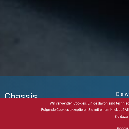
Chassis
Die we
absol
Wir verwenden Cookies. Einige davon sind technisch
Edelstahl
dürfen
Folgende Cookies akzeptieren Sie mit einem Klick auf All
perfe
(VESA -
Sie dazu 
Google 