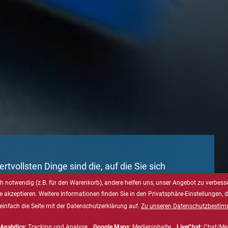
rtvollsten Dinge sind die, auf die Sie sich
ut verlassen können. Ausfallzeiten wollen und
 notwendig (z.B. für den Warenkorb), andere helfen uns, unser Angebot zu verbesse
 Sie sich nicht leisten. Sie erwarten, dass alles
e akzeptieren. Weitere Informationen finden Sie in den Privatsphäre-Einstellungen, 
kt läuft. Das wissen wir.
einfach die Seite mit der Datenschutzerklärung auf.
Zu unseren Datenschutzbesti
Analytics:
Tracking und Analyse ,
Google Maps:
Medieninhalte ,
LiveChat:
Chat/Me