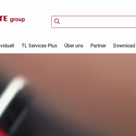
viduell
TL Services Plus
Über uns
Partner
Download