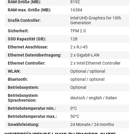
RAM Größe (MB):
8192
RAM max. Größe (MB):
16384
Intel UHD Graphics for 10th
Grafik Controller:
Generation
Sicherheit:
TPM 2.0
SSD Kapazität (GB):
128
Ethernet Anschlüsse:
2 x RJ-45
Ethernet Datenübertragung:
2 x Gigabit-LAN
Ethernet Controller:
2 x Intel Ethernet Controller
WLAN:
Optional / optional
Bluetooth:
optional / optional
Betriebssystem:
Optional
Betriebssystem
deutsch / english / italian
Sprachversion:
Betriebstemperatur min.:
0°C
Betriebstemperatur max.:
50°C
Gewährleistung:
24 Monate / 24 months