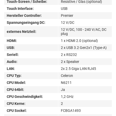
Touch-Screen / Scheibe:
Resistive / Glas (optional)
Touch Interface:
USB
Hersteller Controller:
Premier
Spannungseingang DC:
12 V/DC
12 V/DC, 100 - 240 V/AC, DC
externes Netzteil:
plug
HDMI:
1 x HDMI 2.0 (optional)
USB:
2 x USB 3.2 Gen2x1 (Type-A)
Seriell:
2 x RS232
Audio:
2 x Speaker
LAN:
2x 2.5 Giga LAN RJ45
CPU Typ:
Celeron
CPU Model:
N6211
CPU 64bit:
Ja
CPU Geschwindigkeit:
1,2 GHz
CPU Kerne:
2
CPU Sockel:
FCBGA1493