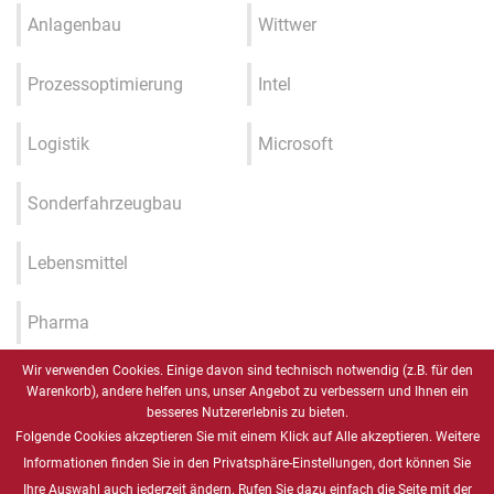
Anlagenbau
Wittwer
Prozessoptimierung
Intel
Logistik
Microsoft
Sonderfahrzeugbau
Lebensmittel
Pharma
Wir verwenden Cookies. Einige davon sind technisch notwendig (z.B. für den
Industrie 4.0 / IIOT / Smart
Warenkorb), andere helfen uns, unser Angebot zu verbessern und Ihnen ein
Factory
besseres Nutzererlebnis zu bieten.
Folgende Cookies akzeptieren Sie mit einem Klick auf Alle akzeptieren. Weitere
Gesundheitswesen
Informationen finden Sie in den Privatsphäre-Einstellungen, dort können Sie
Ihre Auswahl auch jederzeit ändern. Rufen Sie dazu einfach die Seite mit der