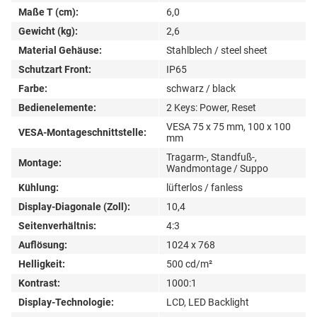
Maße T (cm):
6,0
Gewicht (kg):
2,6
Material Gehäuse:
Stahlblech / steel sheet
Schutzart Front:
IP65
Farbe:
schwarz / black
Bedienelemente:
2 Keys: Power, Reset
VESA 75 x 75 mm, 100 x 100
VESA-Montageschnittstelle:
mm
Tragarm-, Standfuß-,
Montage:
Wandmontage / Suppo
Kühlung:
lüfterlos / fanless
Display-Diagonale (Zoll):
10,4
Seitenverhältnis:
4:3
Auflösung:
1024 x 768
Helligkeit:
500 cd/m²
Kontrast:
1000:1
Display-Technologie:
LCD, LED Backlight