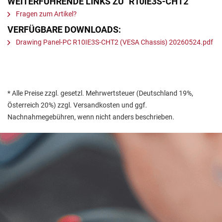
WEITERFÜHRENDE LINKS ZU "R10IE3S-CHT2"
Fragen zum Artikel?
VERFÜGBARE DOWNLOADS:
Drawing Panel-PC R10IE3S-CHT2 (VESA Chassis) 20260524.pdf
* Alle Preise zzgl. gesetzl. Mehrwertsteuer (Deutschland 19%,
Österreich 20%) zzgl. Versandkosten und ggf.
Nachnahmegebühren, wenn nicht anders beschrieben.